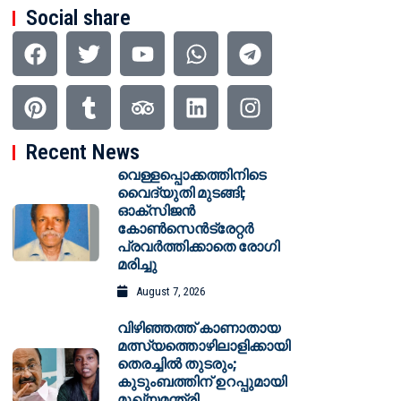
Social share
Recent News
വെള്ളപ്പൊക്കത്തിനിടെ
വൈദ്യുതി മുടങ്ങി;
ഓക്സിജൻ
കോൺസെൻട്രേറ്റർ
പ്രവർത്തിക്കാതെ രോഗി
മരിച്ചു
August 7, 2026
വിഴിഞ്ഞത്ത് കാണാതായ
മത്സ്യത്തൊഴിലാളിക്കായി
തെരച്ചിൽ തുടരും;
കുടുംബത്തിന് ഉറപ്പുമായി
മുഖ്യമന്ത്രി