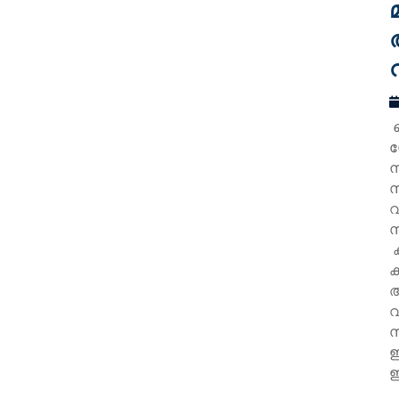
ക
യ
ന
സ
വ
സ
ക
ക
അ
വ
സ
ഈ
ഇ