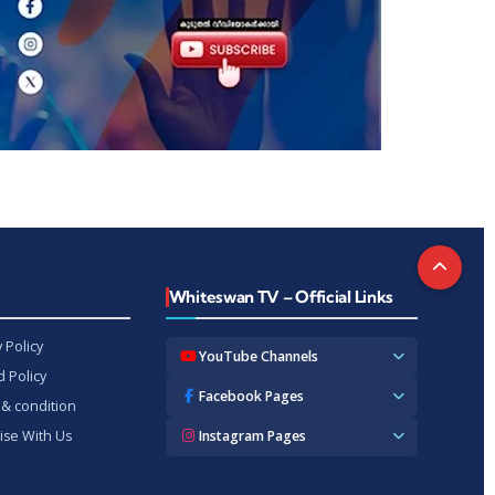
t
Whiteswan TV – Official Links
 Policy
YouTube Channels
 Policy
Whiteswan TV News
Facebook Pages
& condition
Whiteswan Exclusive
Whiteswan TV News
ise With Us
Instagram Pages
Whiteswan Kerala
Whiteswan Kerala
Whiteswan Inside
Whiteswan TV News
Whiteswan TV Hindi
Whiteswan Entertainments
Whiteswan TV Hindi