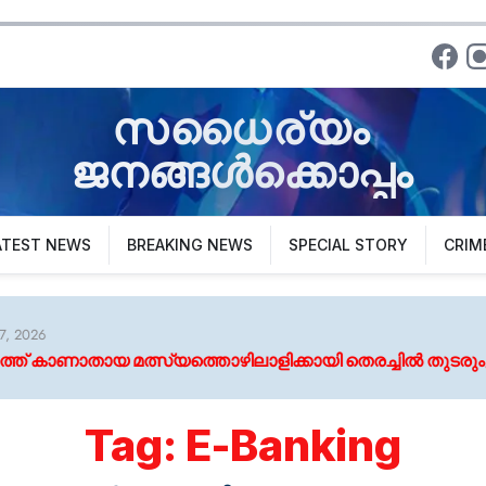
സധൈര്യം
ജനങ്ങൾക്കൊപ്പം
ATEST NEWS
BREAKING NEWS
SPECIAL STORY
CRIM
ാതായ മത്സ്യത്തൊഴിലാളിക്കായി തെരച്ചിൽ തുടരും; കുടുംബത്ത
Tag:
E-Banking