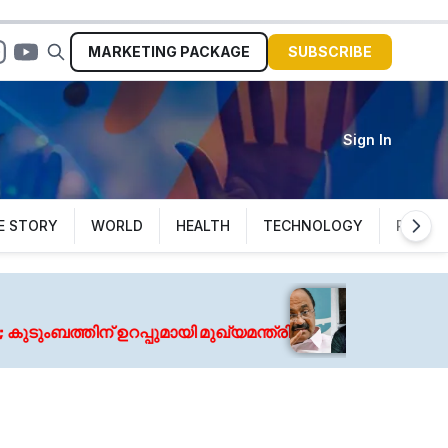
MARKETING
PACKAGE
SUBSCRIBE
Sign In
E STORY
WORLD
HEALTH
TECHNOLOGY
POLITI
August 7, 2026
ിന് ഉറപ്പുമായി മുഖ്യമന്ത്രി
കോഴിക്കോട് ജ