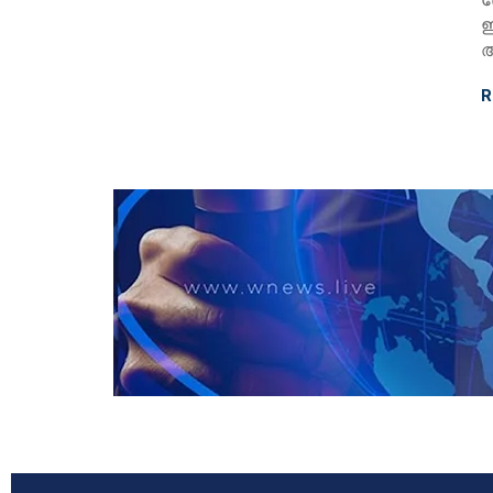
ഇ
അ
R