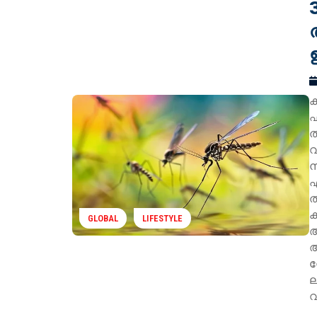
ക
ഫ
ത
വ
ന
എ
ത
ക
GLOBAL
LIFESTYLE
ആ
ന
ല
വ