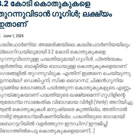
3.2 കോടി കൊതുകുകളെ
തുറന്നുവിടാൻ ​ഗൂ​ഗിൾ; ലക്ഷ്യം
ഇതാണ്
June 1, 2026
ാലിഫോര്‍ണിയ: അമേരിക്കയിലെ കാലിഫോര്‍ണിയയിലും
്‌ലോറിഡയിലുമായി 3.2 കോടി കൊതുകുകളെ
ുറന്നുവിടാനുള്ള പദ്ധതിയുമായി ഗൂഗിള്‍. പ്രത്യേകം
ളര്‍ത്തിയ, ബാക്ടീരിയ ബാധയുള്ള കൊതുകുകളെയാണ്
ഗരങ്ങളില്‍ തുറന്നുവിടുക. എന്തിന് ഇങ്ങനെ ചെയ്യുന്നു
ന്നല്ലേ? ഡെങ്കിപ്പനി, സിക്ക വൈറസ്, ചിക്കന്‍ഗുനിയ
ുടങ്ങിയ രോഗങ്ങള്‍ പടര്‍ത്തുന്ന കൊതുകുകളുടെ എണ്ണം
ുറയ്ക്കുകയാണ് പദ്ധതിയുടെ ലക്ഷ്യമെന്ന് ഗൂഗിളിന്റെ
രോഗ്യ സാങ്കേതിക വിഭാഗമായ വിർളി (Verily) അറിയിച്ചു.
ആൺ കൊതുകുകൾ മനുഷ്യരെ കുത്തില്ല, അതിനാൽ
േരിട്ട് ആരോ​ഗ്യഭീഷണിയില്ല. പദ്ധതിയുടെ ഭാഗമായി
ബോറട്ടറിയില്‍ വളര്‍ത്തുന്ന ഈഡിസ് ഈജിപ്തി
ിഭാഗത്തില്‍പെട്ട കൊതുകുകളെയാണ് […]