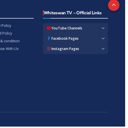
t
Whiteswan TV – Official Links
 Policy
YouTube Channels
 Policy
Whiteswan TV News
Facebook Pages
& condition
Whiteswan Exclusive
Whiteswan TV News
ise With Us
Instagram Pages
Whiteswan Kerala
Whiteswan Kerala
Whiteswan Inside
Whiteswan TV News
Whiteswan TV Hindi
Whiteswan Entertainments
Whiteswan TV Hindi
Whiteswan TV Malayalam
Whiteswan Hindi
Whiteswan Entertainments