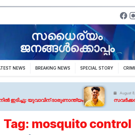
സധൈര്യം
ജനങ്ങൾക്കൊപ്പം
ATEST NEWS
BREAKING NEWS
SPECIAL STORY
CRIM
August 8, 2026
്ചു; യുവാവിന് ദാരുണാന്ത്യം
സവർക്കർ ചോദ്യാവലി 
Tag:
mosquito control