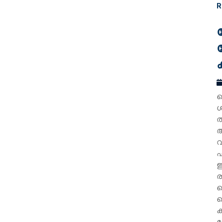
R
ക
ശ
ത
ആ
വ
ഫ
ഇ
ര
ക
റ
ക
ബ