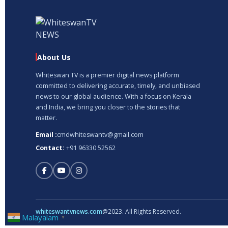
About Us
Whiteswan TV is a premier digital news platform
committed to delivering accurate, timely, and unbiased
news to our global audience. With a focus on Kerala
and India, we bring you closer to the stories that
matter.
Email :
cmdwhiteswantv@gmail.com
Contact:
+91 96330 52562
whiteswantvnews.com
@2023. All Rights Reserved.
Malayalam
▼