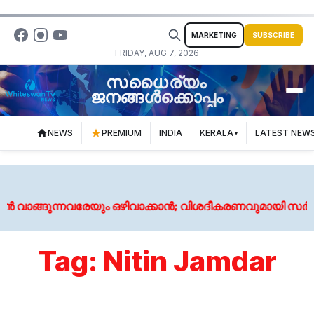
MARKETING
SUBSCRIBE
FRIDAY, AUG 7, 2026
സധൈര്യം
ജനങ്ങൾക്കൊപ്പം
NEWS
PREMIUM
INDIA
KERALA
LATEST NEW
ങ്ങുന്നവരേയും ഒഴിവാക്കാൻ‌; വിശദീകരണവുമായി സർക്ക
Tag:
Nitin Jamdar