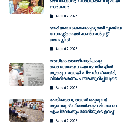
ഒഴിവാക്കാൻ‌; വിശദീകരണവുമായി
സർക്കാർ
August 7, 2026
ഭാര്യയെ കൊലപ്പെടുത്തി മുങ്ങിയ
സോഫ്റ്റ്‌വെയർ കൺസൾട്ടന്റ്
അറസ്റ്റിൽ
August 7, 2026
മത്സ്യത്തൊഴിലാളികളെ
കാണാതായ സംഭവം; തിരച്ചിൽ
തുടരുന്നതായി ഫിഷറീസ് മന്ത്രി,
വിശദീകരണം പത്രക്കുറിപ്പിലൂടെ
August 7, 2026
പേടിക്കേണ്ട, ഞാൻ ഒപ്പമുണ്ട്;
തൃണമൂൽ വിമതർക്കും ശിവസേന
എംപിമാർക്കും മോദിയുടെ ഉറപ്പ്
August 7, 2026