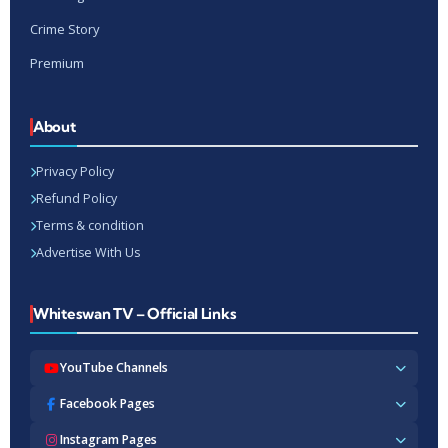
Crime Story
Premium
About
Privacy Policy
Refund Policy
Terms & condition
Advertise With Us
Whiteswan TV – Official Links
YouTube Channels
Whiteswan TV News
Facebook Pages
Whiteswan Exclusive
Whiteswan TV News
Instagram Pages
Whiteswan Kerala