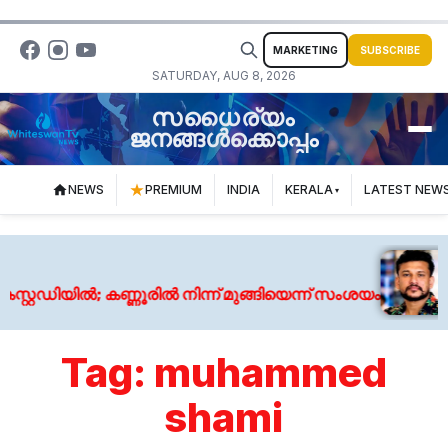
MARKETING
SUBSCRIBE
SATURDAY, AUG 8, 2026
സധൈര്യം
ജനങ്ങൾക്കൊപ്പം
NEWS
PREMIUM
INDIA
KERALA
LATEST NEW
്റഡിയിൽ; കണ്ണൂരിൽ നിന്ന് മുങ്ങിയെന്ന് സംശയം
Tag:
muhammed
shami