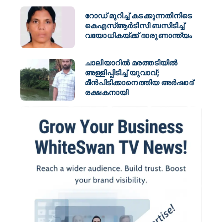
റോഡ് മുറിച്ച് കടക്കുന്നതിനിടെ
കെഎസ്ആർടിസി ബസിടിച്ച്
വയോധികയ്ക്ക് ദാരുണാന്ത്യം
ചാലിയാറിൽ മരത്തടിയിൽ
അള്ളിപ്പിടിച്ച് യുവാവ്;
മീൻപിടിക്കാനെത്തിയ അർഷാദ്
രക്ഷകനായി