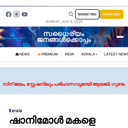
MARKETING
SUBSCRIBE
SUNDAY, AUG 9, 2026
സധൈര്യം
ജനങ്ങൾക്കൊപ്പം
NEWS
PREMIUM
INDIA
KERALA
LATEST NEW
 ജയം, സ്റ്റേഷനിലും പരിഹാസവുമായി ആയങ്കി; ​ഗുണ്ടകൾക്ക് ലൈക
Kerala
ഷാനിമോള്‍ മകളെ