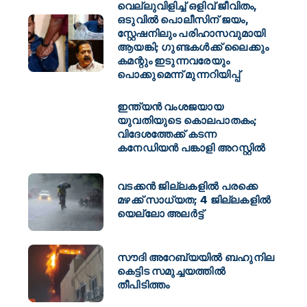
വെല്ലുവിളിച്ച് ഒളിവ് ജീവിതം,
ഒടുവിൽ പൊലീസിന് ജയം,
സ്റ്റേഷനിലും പരിഹാസവുമായി
ആയങ്കി; ​ഗുണ്ടകൾക്ക് ലൈക്കും
കമന്റും ഇടുന്നവരേയും
പൊക്കുമെന്ന് മുന്നറിയിപ്പ്
ഇന്ത്യൻ വംശജയായ
യുവതിയുടെ കൊലപാതകം;
വിദേശത്തേക്ക് കടന്ന
കനേഡിയൻ പങ്കാളി അറസ്റ്റിൽ
വടക്കൻ ജില്ലകളിൽ പരക്കെ
മഴക്ക് സാധ്യത; 4 ജില്ലകളിൽ
യെല്ലോ അലർട്ട്
സൗദി അറേബ്യയിൽ ബഹുനില
കെട്ടിട സമുച്ചയത്തിൽ
തീപിടിത്തം