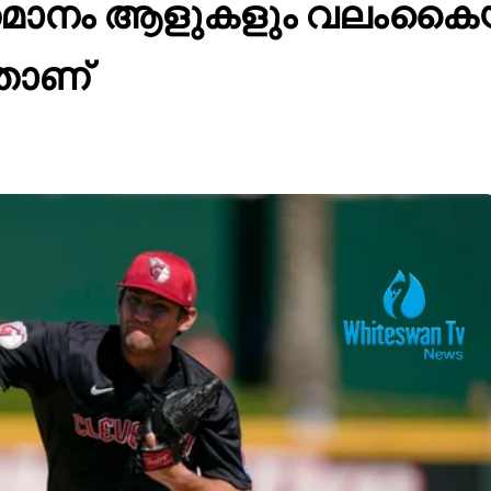
ാനം ആളുകളും വലംകൈയ്യന
താണ്