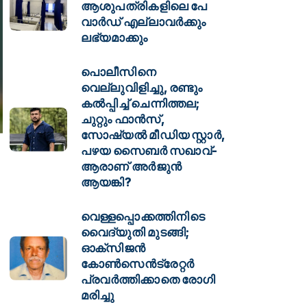
ആശുപത്രികളിലെ പേ
വാര്‍ഡ് എല്ലാവര്‍ക്കും
ലഭ്യമാക്കും
പൊലീസിനെ
വെല്ലുവിളിച്ചു, രണ്ടും
കൽപ്പിച്ച് ചെന്നിത്തല;
ചുറ്റും ഫാൻസ്,
സോഷ്യൽ മീഡിയ സ്റ്റാർ,
പഴയ സൈബർ സഖാവ്-
ആരാണ് അർജുൻ
ആയങ്കി?
വെള്ളപ്പൊക്കത്തിനിടെ
വൈദ്യുതി മുടങ്ങി;
ഓക്സിജൻ
കോൺസെൻട്രേറ്റർ
പ്രവർത്തിക്കാതെ രോഗി
മരിച്ചു