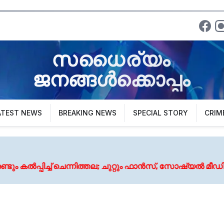
സധൈര്യം
ജനങ്ങൾക്കൊപ്പം
ATEST NEWS
BREAKING NEWS
SPECIAL STORY
CRIM
ന്നിത്തല; ചുറ്റും ഫാൻസ്, സോഷ്യൽ മീഡിയ സ്റ്റാർ, പഴയ