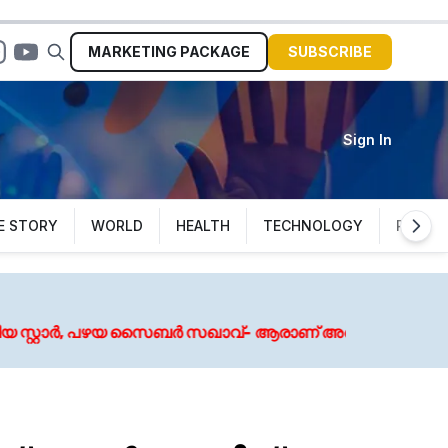
MARKETING
PACKAGE
SUBSCRIBE
Sign In
E STORY
WORLD
HEALTH
TECHNOLOGY
POLITI
August 7
 സൈബർ സഖാവ്- ആരാണ് അർജുൻ ആയങ്കി?
വെള്ളപ്