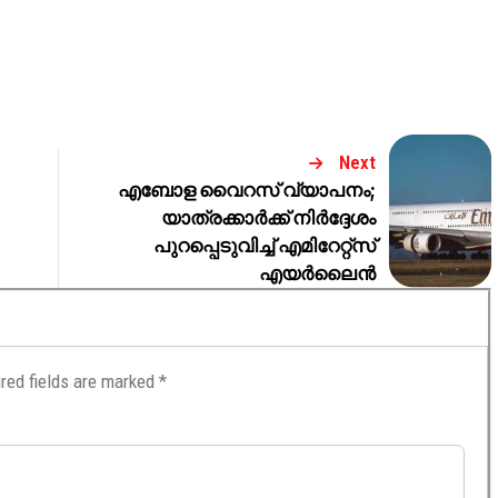
Next
എബോള വൈറസ് വ്യാപനം;
യാത്രക്കാർക്ക് നിർദ്ദേശം
പുറപ്പെടുവിച്ച് എമിറേറ്റ്സ്
എയർലൈൻ
red fields are marked
*