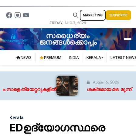
MARKETING
SUBSCRIBE
FRIDAY, AUG 7, 2026
സധൈര്യം
ജനങ്ങൾക്കൊപ്പം
NEWS
PREMIUM
INDIA
KERALA
LATEST NEW
August 6, 2026
നാളെ തിയേറ്ററുകളിൽ
ശക്തമായ മഴ: മൂന്ന് ജില്
Kerala
EDഉദ്യോഗസ്ഥരെ