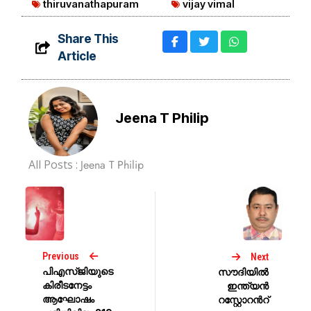
thiruvanathapuram
vijay vimal
Share This
Article
Jeena T Philip
All Posts :
Jeena T Philip
Previous
Next
പിഎസ്‌ജിയുടെ
സൗദിയിൽ
കിരീടനേട്ടം
ഇന്ത്യൻ
ആഘോഷം
റസ്റ്റോറന്‍റ്