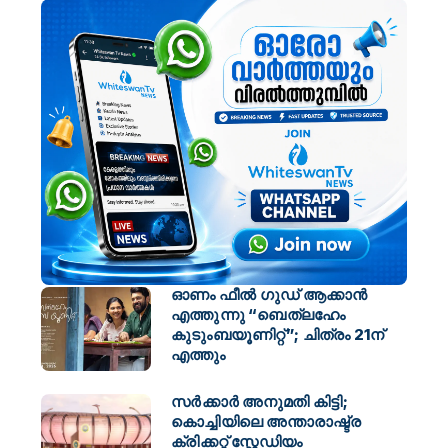
ഓണം ഫീൽ ഗുഡ് ആക്കാൻ
എത്തുന്നു “ബെത്‌ലഹേം
കുടുംബയൂണിറ്റ്”; ചിത്രം 21ന്
എത്തും
സർക്കാർ അനുമതി കിട്ടി;
കൊച്ചിയിലെ അന്താരാഷ്ട്ര
ക്രിക്കറ്റ് സ്റ്റേഡിയം