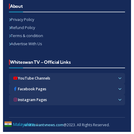
About
Privacy Policy
Refund Policy
Terms & condition
Advertise With Us
Whiteswan TV – Official Links
YouTube Channels
Whiteswan TV News
Facebook Pages
Whiteswan Exclusive
Whiteswan TV News
Instagram Pages
Whiteswan Kerala
Whiteswan Kerala
Whiteswan Inside
Whiteswan TV News
Whiteswan TV Hindi
Whiteswan Entertainments
Whiteswan TV Hindi
Whiteswan TV Malayalam
Whiteswan Hindi
Whiteswan Entertainments
Malayalam
whiteswantvnews.com
@2023. All Rights Reserved.
▼