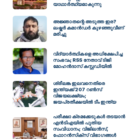
യാഥാർത്ഥ്യമാകുന്നു
അജ്ഞാതന്റെ അടുത്ത ഇര?
ലഷ്കർ കമാൻഡർ കുഴഞ്ഞുവീണ്
മരിച്ചു
വിദ്യാർത്ഥികളെ അധിക്ഷേപിച്ച
സംഭവം; RSS നേതാവ് ടിജി
മോഹൻദാസ് കസ്റ്റഡിയിൽ
ശ്രീലങ്ക ഇലവനെതിരെ
ഇന്ത്യക്ക് 207 റൺസ്
വിജയലക്ഷ്യം;
ജയപ്രതീക്ഷയിൽ ടീം ഇന്ത്യ
പരീക്ഷാ ക്രമക്കേടുകൾ തടയാൻ
എൻടിഎയിൽ പുതിയ
സംവിധാനം; വിജിലൻസ്,
ഫോറൻസിക്സ് വിഭാഗങ്ങൾ