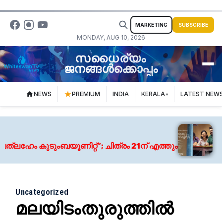
MARKETING
SUBSCRIBE
MONDAY, AUG 10, 2026
സധൈര്യം
ജനങ്ങൾക്കൊപ്പം
NEWS
PREMIUM
INDIA
KERALA
LATEST NEW
A
ം കുടുംബയൂണിറ്റ്”; ചിത്രം 21ന് എത്തും
സർക
Uncategorized
മലയിടംതുരുത്തിൽ