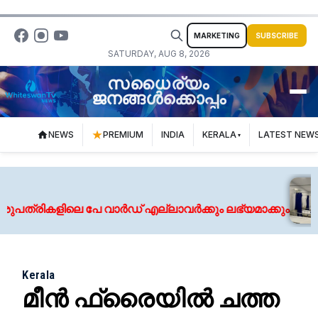
MARKETING
SUBSCRIBE
SATURDAY, AUG 8, 2026
സധൈര്യം
ജനങ്ങൾക്കൊപ്പം
NEWS
PREMIUM
INDIA
KERALA
LATEST NEW
രികളിലെ പേ വാര്‍ഡ് എല്ലാവര്‍ക്കും ലഭ്യമാക്കും
Kerala
മീൻ ഫ്രൈയിൽ ചത്ത