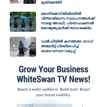
മുഖ്യമന്ത്രി
കോഴിക്കോട് ജില്ലയിൽ
വിദ്യാഭ്യാസ സ്ഥാപനങ്ങൾക്ക്
നാളെ അവധി; പ്രൊഫഷണൽ
കോളേജുകൾക്ക് ബാധകമല്ല
ഡല്‍ഹിയില്‍ കനത്തമഴ; റെഡ്
അലേര്‍ട്ട് പ്രഖ്യാപിച്ച്
കാലാവസ്ഥാ വകുപ്പ്