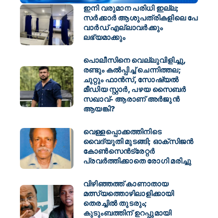
ഇനി വരുമാന പരിധി ഇല്ല;
സര്‍ക്കാര്‍ ആശുപത്രികളിലെ പേ
വാര്‍ഡ് എല്ലാവര്‍ക്കും
ലഭ്യമാക്കും
പൊലീസിനെ വെല്ലുവിളിച്ചു,
രണ്ടും കൽപ്പിച്ച് ചെന്നിത്തല;
ചുറ്റും ഫാൻസ്, സോഷ്യൽ
മീഡിയ സ്റ്റാർ, പഴയ സൈബർ
സഖാവ്- ആരാണ് അർജുൻ
ആയങ്കി?
വെള്ളപ്പൊക്കത്തിനിടെ
വൈദ്യുതി മുടങ്ങി; ഓക്സിജൻ
കോൺസെൻട്രേറ്റർ
പ്രവർത്തിക്കാതെ രോഗി മരിച്ചു
വിഴിഞ്ഞത്ത് കാണാതായ
മത്സ്യത്തൊഴിലാളിക്കായി
തെരച്ചിൽ തുടരും;
കുടുംബത്തിന് ഉറപ്പുമായി