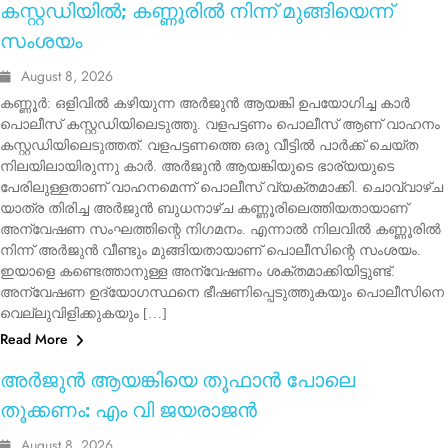
കസ്റ്റഡിയിൽ; കണ്ണൂരിൽ നിന്ന് മുങ്ങിയെന്ന്
സംശയം
August 8, 2026
കണ്ണൂർ: ഒളിവിൽ കഴിയുന്ന അർജുൻ ആയങ്കി ഉപയോഗിച്ച കാർ
പൊലീസ് കസ്റ്റഡിയിലെടുത്തു. വളപട്ടണം പൊലീസ് ആണ് വാഹനം
കസ്റ്റഡിയിലെടുത്തത്. വളപട്ടണത്തെ ഒരു വീട്ടിൽ പാർക്ക് ചെയ്ത
നിലയിലായിരുന്നു കാർ. അർജുൻ ആയങ്കിയുടെ ഭാര്യയുടെ
പേരിലുള്ളതാണ് വാഹനമെന്ന് പൊലീസ് വ്യക്തമാക്കി. ചൊവ്വാഴ്ച
യാത്ര തിരിച്ച അർജുൻ ബുധനാഴ്ച കണ്ണൂരിലെത്തിയതായാണ്
അന്വേഷണ സംഘത്തിന്റെ നിഗമനം. എന്നാൽ നിലവിൽ കണ്ണൂരിൽ
നിന്ന് അർജുൻ വീണ്ടും മുങ്ങിയതായാണ് പൊലീസിന്റെ സംശയം.
ഇയാളെ കണ്ടെത്താനുള്ള അന്വേഷണം ശക്തമാക്കിയിട്ടുണ്ട്.
അന്വേഷണ ഉദ്യോഗസ്ഥനെ ഭീഷണിപ്പെടുത്തുകയും പൊലീസിനെ
വെല്ലുവിളിക്കുകയും […]
Read More
KERALA
KOZHIKODE
അർജുൻ ആയങ്കിയെ തൂഫാൻ പോലെ
തൂക്കണം: എം വി ജയരാജൻ
August 8, 2026