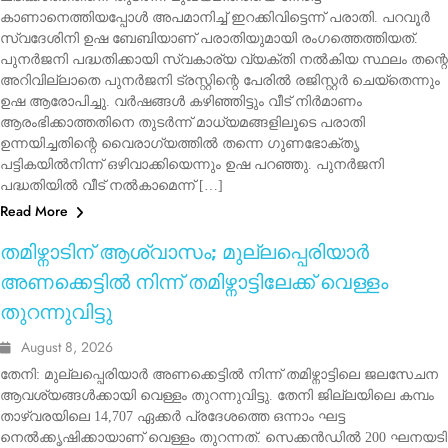
കാണാനെത്തിയപ്പോൾ അപമാനിച്ച് ഇറക്കിവിട്ടെന്ന് പരാതി. പറവൂർ
സ്വദേശിനി ഉഷ ബേബിയാണ് പരാതിയുമായി രംഗത്തെത്തിയത്.
പുനർജനി പദ്ധതിക്കായി സ്വകാര്യ വ്യക്തി നൽകിയ സ്ഥലം തന്റെ
അറിവില്ലാതെ പുനർജനി ട്രസ്റ്റിന്റെ പേരിൽ രജിസ്റ്റർ ചെയ്തെന്നും
ഉഷ ആരോപിച്ചു. വർഷങ്ങൾ കഴിഞ്ഞിട്ടും വീട് നിർമാണം
ആരംഭിക്കാത്തതിനെ തുടർന്ന് മാധ്യമങ്ങളിലൂടെ പരാതി
ഉന്നയിച്ചതിന്റെ വൈരാഗ്യത്തിൽ തന്നെ ഗുണഭോക്തൃ
പട്ടികയിൽനിന്ന് ഒഴിവാക്കിയെന്നും ഉഷ പറഞ്ഞു. പുനർജനി
പദ്ധതിയിൽ വീട് നൽകാമെന്ന് […]
Read More
INDIA
LATEST NEWS
തമിഴ്നാടിന് ആശ്വാസം; മുല്ലപ്പെരിയാർ
അണക്കെട്ടിൽ നിന്ന് തമിഴ്നാട്ടിലേക്ക് വെള്ളം
തുറന്നുവിട്ടു
August 8, 2026
തേനി: മുല്ലപ്പെരിയാർ അണക്കെട്ടിൽ നിന്ന് തമിഴ്നാട്ടിലെ ജലസേചന
ആവശ്യങ്ങൾക്കായി വെള്ളം തുറന്നുവിട്ടു. തേനി ജില്ലയിലെ കമ്പം
താഴ്‌വരയിലെ 14,707 ഏക്കർ പ്രദേശത്തെ ഒന്നാം ഘട്ട
നെൽക്കൃഷിക്കായാണ് വെള്ളം തുറന്നത്. സെക്കൻഡിൽ 200 ഘനയടി