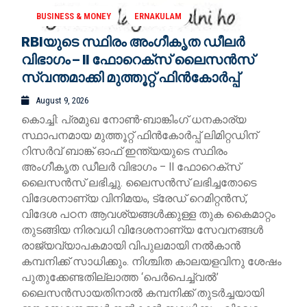
BUSINESS & MONEY
ERNAKULAM
RBIയുടെ സ്ഥിരം അംഗീകൃത ഡീലർ
വിഭാഗം – II ഫോറെക്സ് ലൈസൻസ്
സ്വന്തമാക്കി മുത്തൂറ്റ് ഫിൻകോർപ്പ്
August 9, 2026
കൊച്ചി: പ്രമുഖ നോൺ-ബാങ്കിംഗ് ധനകാര്യ
സ്ഥാപനമായ മുത്തൂറ്റ് ഫിൻകോർപ്പ് ലിമിറ്റഡിന്
റിസർവ് ബാങ്ക് ഓഫ് ഇന്ത്യയുടെ സ്ഥിരം
അംഗീകൃത ഡീലർ വിഭാഗം – II ഫോറെക്സ്
ലൈസൻസ് ലഭിച്ചു. ലൈസൻസ് ലഭിച്ചതോടെ
വിദേശനാണ്യ വിനിമയം, ട്രേഡ് റെമിറ്റൻസ്,
വിദേശ പഠന ആവശ്യങ്ങൾക്കുള്ള തുക കൈമാറ്റം
തുടങ്ങിയ നിരവധി വിദേശനാണ്യ സേവനങ്ങൾ
രാജ്യവ്യാപകമായി വിപുലമായി നൽകാൻ
കമ്പനിക്ക് സാധിക്കും. നിശ്ചിത കാലയളവിനു ശേഷം
പുതുക്കേണ്ടതില്ലാത്ത ‘പെർപെച്ച്വൽ’
ലൈസൻസായതിനാൽ കമ്പനിക്ക് തുടർച്ചയായി