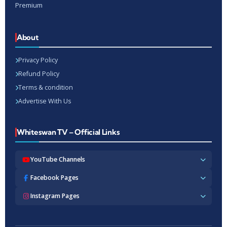
Premium
About
Privacy Policy
Refund Policy
Terms & condition
Advertise With Us
Whiteswan TV – Official Links
YouTube Channels
Whiteswan TV News
Facebook Pages
Whiteswan Exclusive
Whiteswan TV News
Instagram Pages
Whiteswan Kerala
Whiteswan Kerala
Whiteswan Inside
Whiteswan TV News
Whiteswan TV Hindi
Whiteswan Entertainments
Whiteswan TV Hindi