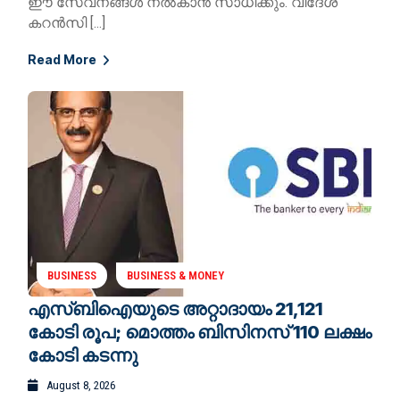
ഈ സേവനങ്ങൾ നൽകാൻ സാധിക്കും. വിദേശ
കറൻസി […]
Read More
BUSINESS
BUSINESS & MONEY
എസ്ബിഐയുടെ അറ്റാദായം 21,121
കോടി രൂപ; മൊത്തം ബിസിനസ് 110 ലക്ഷം
കോടി കടന്നു
August 8, 2026