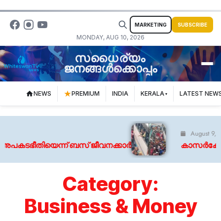
MARKETING
SUBSCRIBE
MONDAY, AUG 10, 2026
സധൈര്യം
ജനങ്ങൾക്കൊപ്പം
NEWS
PREMIUM
INDIA
KERALA
LATEST NEW
August 9, 2026
ീതിയെന്ന് ബസ് ജീവനക്കാര്‍
കാസർകോട് കളക്ടറ
Category:
Business & Money