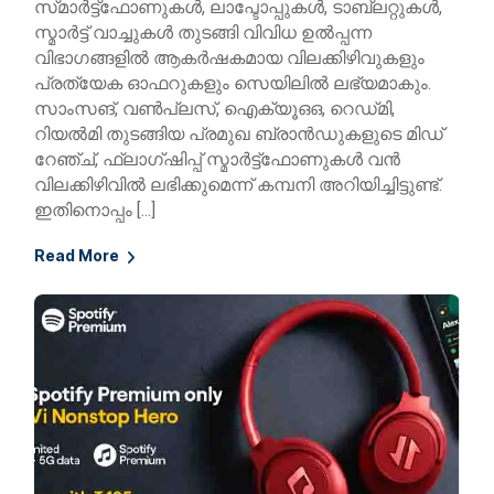
സ്‍മാർട്ട്ഫോണുകൾ, ലാപ്ടോപ്പുകൾ, ടാബ്ലറ്റുകൾ,
സ്മാർട്ട് വാച്ചുകൾ തുടങ്ങി വിവിധ ഉൽപ്പന്ന
വിഭാഗങ്ങളിൽ ആകർഷകമായ വിലക്കിഴിവുകളും
പ്രത്യേക ഓഫറുകളും സെയിലിൽ ലഭ്യമാകും.
സാംസങ്, വൺപ്ലസ്, ഐക്യൂഒഒ, റെഡ്‍മി,
റിയൽമി തുടങ്ങിയ പ്രമുഖ ബ്രാൻഡുകളുടെ മിഡ്
റേഞ്ച്, ഫ്ലാഗ്ഷിപ്പ് സ്മാർട്ട്ഫോണുകൾ വൻ
വിലക്കിഴിവിൽ ലഭിക്കുമെന്ന് കമ്പനി അറിയിച്ചിട്ടുണ്ട്.
ഇതിനൊപ്പം […]
Read More