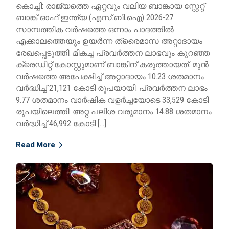
കൊച്ചി: രാജ്യത്തെ ഏറ്റവും വലിയ ബാങ്കായ സ്റ്റേറ്റ്
ബാങ്ക് ഓഫ് ഇന്ത്യ (എസ്.ബി.ഐ) 2026-27
സാമ്പത്തിക വർഷത്തെ ഒന്നാം പാദത്തിൽ
എക്കാലത്തെയും ഉയർന്ന ത്രൈമാസ അറ്റാദായം
രേഖപ്പെടുത്തി. മികച്ച പ്രവർത്തന ലാഭവും കുറഞ്ഞ
ക്രെഡിറ്റ് കോസ്റ്റുമാണ് ബാങ്കിന് കരുത്തായത്. മുൻ
വർഷത്തെ അപേക്ഷിച്ച് അറ്റാദായം 10.23 ശതമാനം
വർദ്ധിച്ച് 21,121 കോടി രൂപയായി. പ്രവർത്തന ലാഭം
9.77 ശതമാനം വാർഷിക വളർച്ചയോടെ 33,529 കോടി
രൂപയിലെത്തി. അറ്റ പലിശ വരുമാനം 14.88 ശതമാനം
വർദ്ധിച്ച് 46,992 കോടി […]
Read More