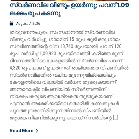
സ്വർണവില വീണ്ടും ഉയർന്നു; പവന് 1.09
ലക്ഷം രൂപ കടന്നു
August 7, 2026
തിരുവനന്തപുരം: സംസ്ഥാനത്ത് സ്വർണവില
വീണ്ടും വർധിച്ചു. ഗ്രാമിന് 15 രൂപ കൂടി ഒരു ഗ്രാം
സ്വർണത്തിന്റെ വില 13,740 രൂപയായി. പവന് 120
രൂപ വർധിച്ച് 1,09,920 രൂപയിലെത്തി. കഴിഞ്ഞ മൂന്ന്
ദിവസത്തിനിടെ കേരളത്തിൽ സ്വർണവില പവന്
4,320 രൂപയാണ് ഉയർന്നത്. രാജ്യാന്തര വിപണിയിൽ
സ്വർണവിലയിൽ വലിയ മുന്നേറ്റമില്ലെങ്കിലും
കേരളത്തിലെ വിലയിൽ വർധന തുടരുകയാണ്.
അന്താരാഷ്ട്ര വിപണിയിൽ സ്വർണത്തിന്
നിക്ഷേപകരുടെ ആവശ്യകത തുടരുകയാണ്.
എന്നാൽ അമേരിക്കയിലെ തൊഴിൽ കണക്കുകൾ
പുറത്തുവരാനിരിക്കുന്നതിനാൽ വിപണിയിൽ
ആശങ്ക നിലനിൽക്കുന്നു. ഫെഡ് റിസർവിന്റെ […]
Read More