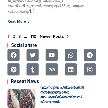
കൂടുതൽ ഡാറ്റയും വിനോദവും
ആഗ്രഹിക്കുന്നവർക്കായുള്ള 435 രൂപയുടെ
ഫ്ലാഗ്ഷിപ്പ് […]
Read More
1
2
3
…
110
Newer Posts
Social share
Recent News
വയനാട്ടിൽ പ്രിയദര്‍ശിനി
സൗജന്യയാത്ര
അപകടഭീതിയെന്ന് ബസ്
ജീവനക്കാര്‍