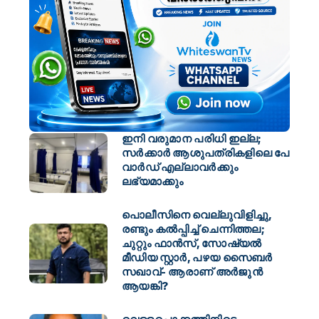
ഇനി വരുമാന പരിധി ഇല്ല;
സര്‍ക്കാര്‍ ആശുപത്രികളിലെ പേ
വാര്‍ഡ് എല്ലാവര്‍ക്കും
ലഭ്യമാക്കും
പൊലീസിനെ വെല്ലുവിളിച്ചു,
രണ്ടും കൽപ്പിച്ച് ചെന്നിത്തല;
ചുറ്റും ഫാൻസ്, സോഷ്യൽ
മീഡിയ സ്റ്റാർ, പഴയ സൈബർ
സഖാവ്- ആരാണ് അർജുൻ
ആയങ്കി?