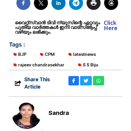
Click
വൈറ്റ്സ്വാൻ ടിവി ന്യൂസിന്റെ ഏറ്റവും
പുതിയ വാർത്തകൾ ഇനി വാട്സ്ആപ്പ്
Here
വഴിയും ലഭിക്കും.
Tags :
BJP
CPM
latestnews
rajeev chandrasekhar
S S Biju
Share This
Article
Sandra