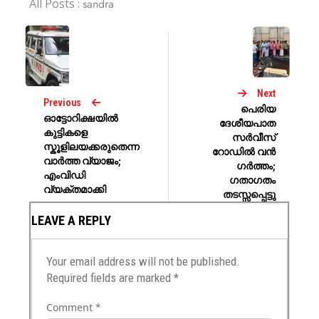
All Posts :
sandra
Next
Previous
പെരിയ
ഓട്ടോറിക്ഷയിൽ
ദേശീയപാത
കുട്ടികളെ
സർവീസ്
സ്കൂളിലയക്കരുതെന്ന
റോഡിൽ വൻ
വാർത്ത വ്യാജം;
ഗർത്തം;
എംവിഡി
ഗതാഗതം
വ്യക്തമാക്കി
തടസ്സപ്പെട്ടു
LEAVE A REPLY
Your email address will not be published.
Required fields are marked
*
Comment
*