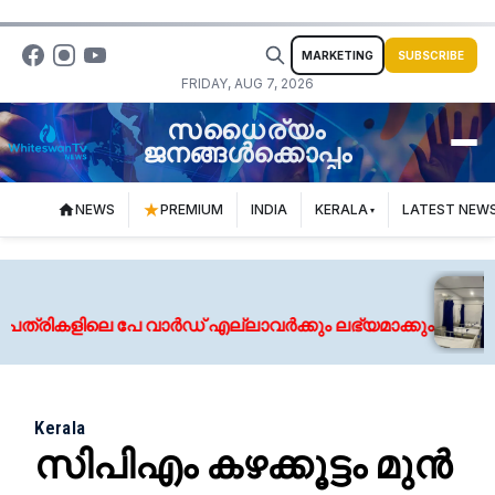
MARKETING
SUBSCRIBE
FRIDAY, AUG 7, 2026
സധൈര്യം
ജനങ്ങൾക്കൊപ്പം
NEWS
PREMIUM
INDIA
KERALA
LATEST NEW
കളിലെ പേ വാര്‍ഡ് എല്ലാവര്‍ക്കും ലഭ്യമാക്കും
Kerala
സിപിഎം കഴക്കൂട്ടം മുൻ