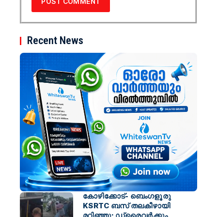
Recent News
കോഴിക്കോട്- ബെംഗളൂരു
KSRTC ബസ് തലകീഴായി
മറിഞ്ഞു; ഡ്രെെവർക്കും