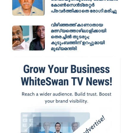
കോൺസെൻട്രേറ്റർ
പ്രവർത്തിക്കാതെ രോഗി മരിച്ചു
വിഴിഞ്ഞത്ത് കാണാതായ
മത്സ്യത്തൊഴിലാളിക്കായി
തെരച്ചിൽ തുടരും;
കുടുംബത്തിന് ഉറപ്പുമായി
മുഖ്യമന്ത്രി