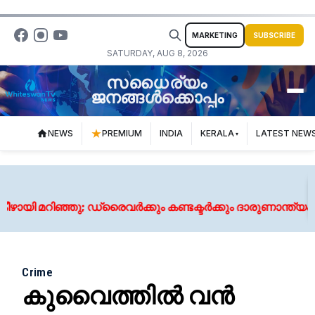
MARKETING
SUBSCRIBE
SATURDAY, AUG 8, 2026
സധൈര്യം
ജനങ്ങൾക്കൊപ്പം
NEWS
PREMIUM
INDIA
KERALA
LATEST NEW
റിഞ്ഞു; ഡ്രെെവർക്കും കണ്ടക്ടർക്കും ദാരുണാന്ത്യം
Crime
കുവൈത്തിൽ വൻ