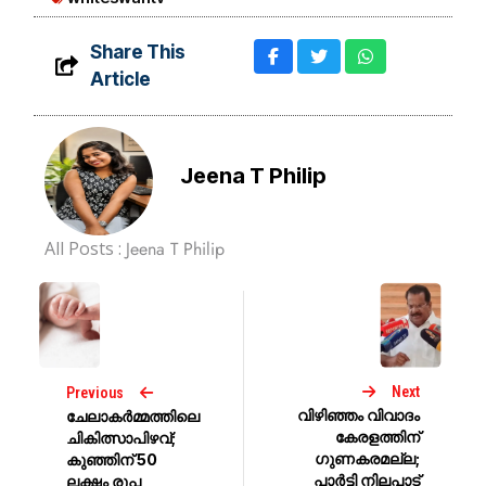
Share This
Article
Jeena T Philip
All Posts :
Jeena T Philip
Next
Previous
വിഴിഞ്ഞം വിവാദം
ചേലാകർമ്മത്തിലെ
കേരളത്തിന്
ചികിത്സാപിഴവ്;
ഗുണകരമല്ല;
കുഞ്ഞിന് 50
പാർട്ടി നിലപാട്
ലക്ഷം രൂപ