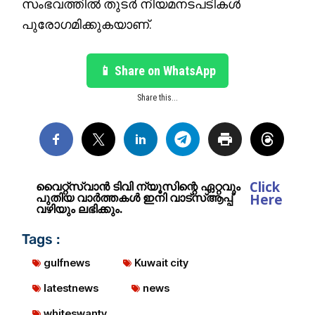
സംഭവത്തിൽ തുടർ നിയമനടപടികൾ
പുരോഗമിക്കുകയാണ്.
📱 Share on WhatsApp
Share this...
Click
വൈറ്റ്സ്വാൻ ടിവി ന്യൂസിന്റെ ഏറ്റവും
പുതിയ വാർത്തകൾ ഇനി വാട്സ്ആപ്പ്
Here
വഴിയും ലഭിക്കും.
Tags :
gulfnews
Kuwait city
latestnews
news
whiteswantv