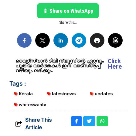
📱 Share on WhatsApp
Share this...
Click
വൈറ്റ്സ്വാൻ ടിവി ന്യൂസിന്റെ ഏറ്റവും
പുതിയ വാർത്തകൾ ഇനി വാട്സ്ആപ്പ്
Here
വഴിയും ലഭിക്കും.
Tags :
Kerala
latestnews
updates
whiteswantv
Share This
Article