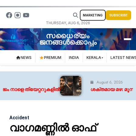
MARKETING
SUBSCRIBE
THURSDAY, AUG 6, 2026
സധൈര്യം
ജനങ്ങൾക്കൊപ്പം
NEWS
PREMIUM
INDIA
KERALA
LATEST NEW
August 6, 2026
കം നാളെ തിയേറ്ററുകളിൽ
ശക്തമായ മഴ: മൂന്ന് ജി
Accident
വാഗമണ്ണിൽ ഓഫ്