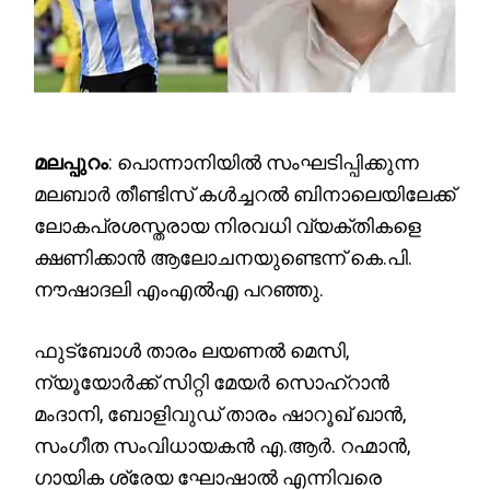
മലപ്പുറം
: പൊന്നാനിയിൽ സംഘടിപ്പിക്കുന്ന
മലബാർ തീണ്ടിസ് കൾച്ചറൽ ബിനാലെയിലേക്ക്
ലോകപ്രശസ്തരായ നിരവധി വ്യക്തികളെ
ക്ഷണിക്കാൻ ആലോചനയുണ്ടെന്ന് കെ.പി.
നൗഷാദലി എംഎൽഎ പറഞ്ഞു.
ഫുട്ബോൾ താരം ലയണൽ മെസി,
ന്യൂയോർക്ക് സിറ്റി മേയർ സൊഹ്‌റാൻ
മംദാനി, ബോളിവുഡ് താരം ഷാറൂഖ് ഖാൻ,
സംഗീത സംവിധായകൻ എ.ആർ. റഹ്മാൻ,
ഗായിക ശ്രേയ ഘോഷാൽ എന്നിവരെ