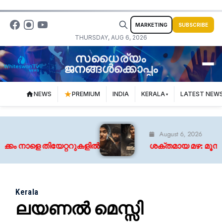
MARKETING
SUBSCRIBE
THURSDAY, AUG 6, 2026
സധൈര്യം
ജനങ്ങൾക്കൊപ്പം
NEWS
PREMIUM
INDIA
KERALA
LATEST NEW
August 6, 2026
കം നാളെ തിയേറ്ററുകളിൽ
ശക്തമായ മഴ: മൂന്ന് ജി
Kerala
ലയണൽ മെസ്സി