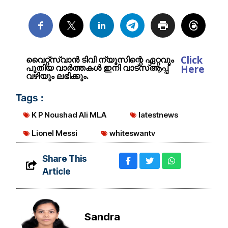
Click
വൈറ്റ്സ്വാൻ ടിവി ന്യൂസിന്റെ ഏറ്റവും
പുതിയ വാർത്തകൾ ഇനി വാട്സ്ആപ്പ്
Here
വഴിയും ലഭിക്കും.
Tags :
K P Noushad Ali MLA
latestnews
Lionel Messi
whiteswantv
Share This
Article
Sandra