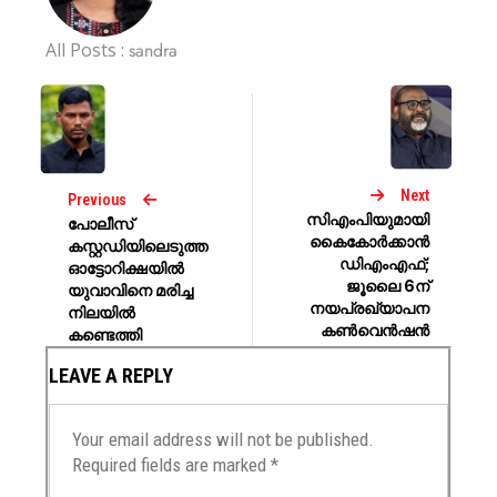
All Posts :
sandra
Next
Previous
സിഎംപിയുമായി
പോലീസ്
കൈകോര്‍ക്കാന്‍
കസ്റ്റഡിയിലെടുത്ത
ഡിഎംഎഫ്;
ഓട്ടോറിക്ഷയിൽ
ജൂലൈ 6ന്
യുവാവിനെ മരിച്ച
നയപ്രഖ്യാപന
നിലയിൽ
കൺവെൻഷൻ
കണ്ടെത്തി
LEAVE A REPLY
Your email address will not be published.
Required fields are marked
*