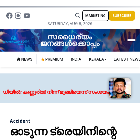
MARKETING
SUBSCRIBE
SATURDAY, AUG 8, 2026
സധൈര്യം
ജനങ്ങൾക്കൊപ്പം
NEWS
PREMIUM
INDIA
KERALA
LATEST NEW
Au
ൽ; കണ്ണൂരിൽ നിന്ന് മുങ്ങിയെന്ന് സംശയം
അർജ
Accident
ഓടുന്ന ട്രെയിനിന്റെ