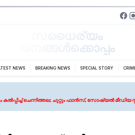
സധൈര്യം
ജനങ്ങൾക്കൊപ്പം
ATEST NEWS
BREAKING NEWS
SPECIAL STORY
CRIM
നിത്തല; ചുറ്റും ഫാൻസ്, സോഷ്യൽ മീഡിയ സ്റ്റാർ, പഴയ സ