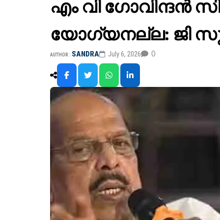
എം വി ഗോവിന്ദൻ സിപ
യോഗ്യനല്ല: ജി സു
0
SANDRA
July 6, 2026
AUTHOR :