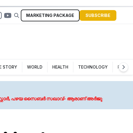
MARKETING
PACKAGE
SUBSCRIBE
Sign In
E STORY
WORLD
HEALTH
TECHNOLOGY
POLITI
August 7, 
ൈബർ സഖാവ്- ആരാണ് അർജുൻ ആയങ്കി?
വെള്ളപ്പൊ