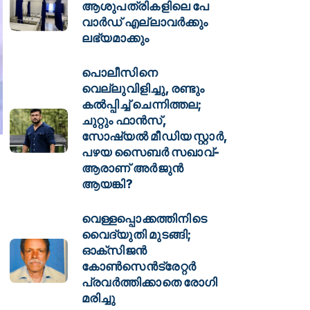
ആശുപത്രികളിലെ പേ
വാര്‍ഡ് എല്ലാവര്‍ക്കും
ലഭ്യമാക്കും
പൊലീസിനെ
വെല്ലുവിളിച്ചു, രണ്ടും
കൽപ്പിച്ച് ചെന്നിത്തല;
ചുറ്റും ഫാൻസ്,
സോഷ്യൽ മീഡിയ സ്റ്റാർ,
പഴയ സൈബർ സഖാവ്-
ആരാണ് അർജുൻ
ആയങ്കി?
വെള്ളപ്പൊക്കത്തിനിടെ
വൈദ്യുതി മുടങ്ങി;
ഓക്സിജൻ
കോൺസെൻട്രേറ്റർ
പ്രവർത്തിക്കാതെ രോഗി
മരിച്ചു