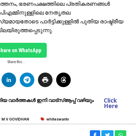
ർത്തനം, ഭരണപക്ഷത്തിലെ പ്രതികരണങ്ങൾ
 സിപിഎമ്മിനുള്ളിലെ നേതൃതല
മായതോടെ പാർട്ടിക്കുള്ളിൽ പുതിയ രാഷ്ട്രീയ
ിലയിരുത്തപ്പെടുന്നു.
Share on WhatsApp
Share this...
Click
ുതിയ വാർത്തകൾ ഇനി വാട്സ്ആപ്പ് വഴിയും
Here
M V GOVIDHAN
whiteswantv