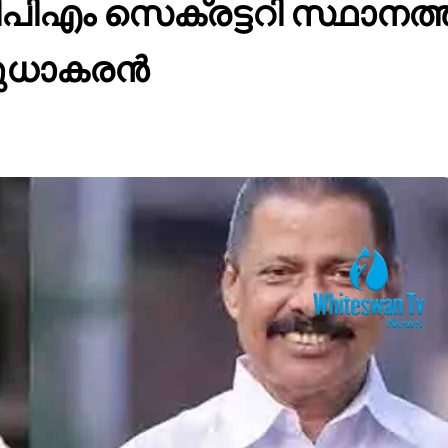
ിഎം സെക്രട്ടറി സ്ഥാനത്തി
ധാകരന്‍