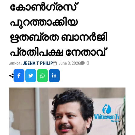
കോൺഗ്രസ്
പുറത്താക്കിയ
ഋതബ്രത ബാനർജി
പ്രതിപക്ഷ നേതാവ്
0
JEENA T PHILIP
June 3, 2026
AUTHOR :