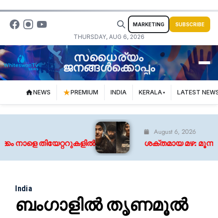
MARKETING
SUBSCRIBE
THURSDAY, AUG 6, 2026
സധൈര്യം
ജനങ്ങൾക്കൊപ്പം
NEWS
PREMIUM
INDIA
KERALA
LATEST NEW
August 6, 2026
ം നാളെ തിയേറ്ററുകളിൽ
ശക്തമായ മഴ: മൂന്ന് ജി
India
ബംഗാളിൽ തൃണമൂൽ