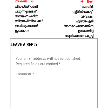
Previous
Next
വിജയ്ക്ക് പണി
‘കാഫിർ
വരുന്നുണ്ടോ?
സ്ക്രീൻഷോട്ട്’
ഭാര്യ സം​ഗീത
വിവാദം;
ബിജെപിയിലേക്ക്?
എസ്ഐടി
അഭ്യൂ​ഹങ്ങൾ
അന്വേഷണത്തിന്
ഇങ്ങനെ
ഉത്തരവിട്ട്
ആഭ്യന്തര വകുപ്പ്
LEAVE A REPLY
Your email address will not be published.
Required fields are marked
*
Comment
*