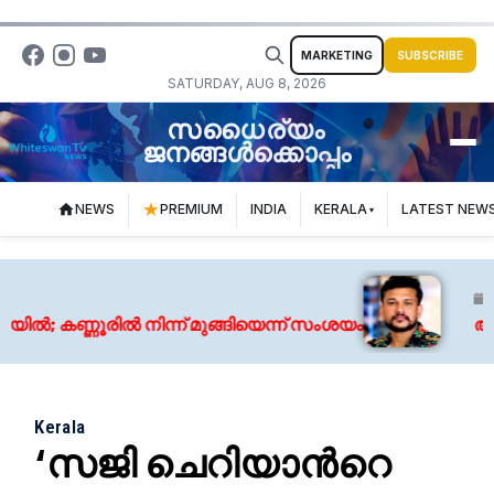
MARKETING
SUBSCRIBE
SATURDAY, AUG 8, 2026
സധൈര്യം
ജനങ്ങൾക്കൊപ്പം
NEWS
PREMIUM
INDIA
KERALA
LATEST NEW
August
കണ്ണൂരിൽ നിന്ന് മുങ്ങിയെന്ന് സംശയം
അർജുൻ
Kerala
‘സജി ചെറിയാൻറെ