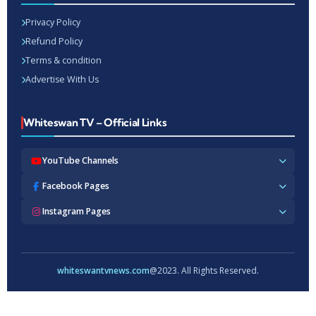
Privacy Policy
Refund Policy
Terms & condition
Advertise With Us
Whiteswan TV – Official Links
YouTube Channels
Whiteswan TV News
Facebook Pages
Whiteswan Exclusive
Whiteswan TV News
Instagram Pages
Whiteswan Kerala
Whiteswan Kerala
Whiteswan Inside
Whiteswan TV News
Whiteswan TV Hindi
Whiteswan Entertainments
Whiteswan TV Hindi
Whiteswan TV Malayalam
Whiteswan Hindi
Whiteswan Entertainments
whiteswantvnews.com
@2023. All Rights Reserved.