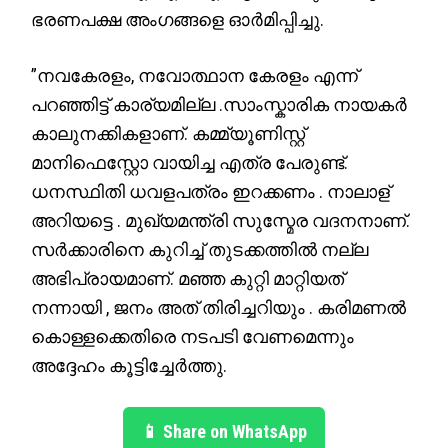
ഭരണപക്ഷ അംഗങ്ങളെ ഓർമിപ്പിച്ചു.
”നവകേരളം, നവോത്ഥാന കേരളം എന്ന്
പറഞ്ഞിട്ട് കാര്യമില്ല .സാംസ്കാരിക നായകർ
കാലുനക്കികളാണ്. കമ്മ്യൂണിസ്റ്റ്
മാനിഫെസ്റ്റോ വായിച്ച എത്ര പേരുണ്ട്.
ധനസ്ഥിതി ധവളപത്രം ഇറക്കണം . നാലാള്
അറിയട്ടെ . മുഖ്യമന്ത്രി സുസ്മേര വദനനാണ്.
സർക്കാരിനെ കുറിച്ച് തുടക്കത്തിൽ നല്ല
അഭിപ്രായമാണ്. മഞ്ഞ കുറ്റി മാറ്റിയത്
നന്നായി , ജനം അത് തിരിച്ചറിയും . കരിമണൽ
കൊള്ളക്കെതിരെ നടപടി വേണമെന്നും
അദ്ദേഹം കൂട്ടിച്ചേർത്തു.
📱 Share on WhatsApp