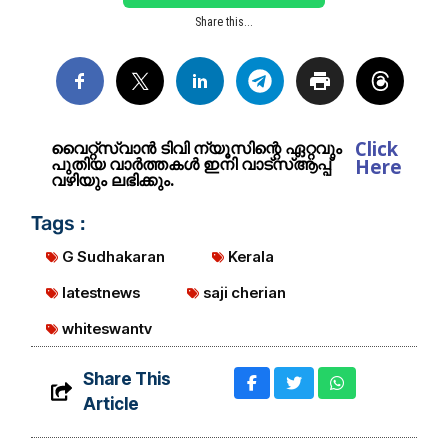
Share this...
Click
വൈറ്റ്സ്വാൻ ടിവി ന്യൂസിന്റെ ഏറ്റവും
പുതിയ വാർത്തകൾ ഇനി വാട്സ്ആപ്പ്
Here
വഴിയും ലഭിക്കും.
Tags :
G Sudhakaran
Kerala
latestnews
saji cherian
whiteswantv
Share This
Article