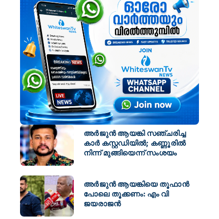
അർജുൻ ആയങ്കി സഞ്ചരിച്ച
കാർ കസ്റ്റഡിയിൽ; കണ്ണൂരിൽ
നിന്ന് മുങ്ങിയെന്ന് സംശയം
അർജുൻ ആയങ്കിയെ തൂഫാൻ
പോലെ തൂക്കണം: എം വി
ജയരാജൻ