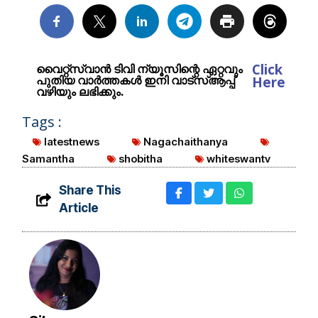
Click
വൈറ്റ്സ്വാൻ ടിവി ന്യൂസിന്റെ ഏറ്റവും
പുതിയ വാർത്തകൾ ഇനി വാട്സ്ആപ്പ്
Here
വഴിയും ലഭിക്കും.
Tags :
latestnews
Nagachaithanya
Samantha
shobitha
whiteswantv
Share This
Article