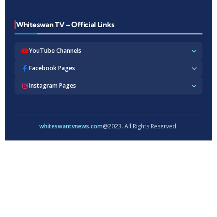
Whiteswan TV – Official Links
YouTube Channels
Whiteswan TV News
Facebook Pages
Whiteswan Exclusive
Whiteswan TV News
Instagram Pages
Whiteswan Kerala
Whiteswan Kerala
Whiteswan Inside
Whiteswan TV News
Whiteswan TV Hindi
Whiteswan Entertainments
Whiteswan TV Hindi
Whiteswan TV Malayalam
Whiteswan Hindi
Whiteswan Entertainments
whiteswantvnews.com
@2023. All Rights Reserved.