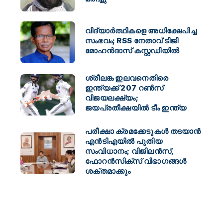
വിദ്യാർത്ഥികളെ അധിക്ഷേപിച്ച
സംഭവം; RSS നേതാവ് ടിജി
മോഹൻദാസ് കസ്റ്റഡിയിൽ
ശ്രീലങ്ക ഇലവനെതിരെ
ഇന്ത്യക്ക് 207 റൺസ്
വിജയലക്ഷ്യം;
ജയപ്രതീക്ഷയിൽ ടീം ഇന്ത്യ
പരീക്ഷാ ക്രമക്കേടുകൾ തടയാൻ
എൻടിഎയിൽ പുതിയ
സംവിധാനം; വിജിലൻസ്,
ഫോറൻസിക്സ് വിഭാഗങ്ങൾ
ശക്തമാക്കും