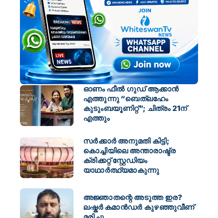
ഓണം ഫീൽ ഗുഡ് ആക്കാൻ
എത്തുന്നു “ബെത്‌ലഹേം
കുടുംബയൂണിറ്റ്”; ചിത്രം 21ന്
എത്തും
സർക്കാർ അനുമതി കിട്ടി;
കൊച്ചിയിലെ അന്താരാഷ്ട്ര
ക്രിക്കറ്റ് സ്റ്റേഡിയം
യാഥാർത്ഥ്യമാകുന്നു
അജ്ഞാതന്റെ അടുത്ത ഇര?
ലഷ്കർ കമാൻഡർ കുഴഞ്ഞുവീണ്
മരിച്ചു