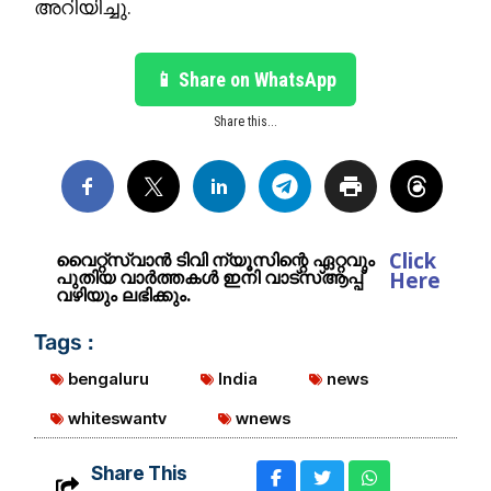
അറിയിച്ചു.
📱 Share on WhatsApp
Share this...
Click
വൈറ്റ്സ്വാൻ ടിവി ന്യൂസിന്റെ ഏറ്റവും
പുതിയ വാർത്തകൾ ഇനി വാട്സ്ആപ്പ്
Here
വഴിയും ലഭിക്കും.
Tags :
bengaluru
India
news
whiteswantv
wnews
Share This