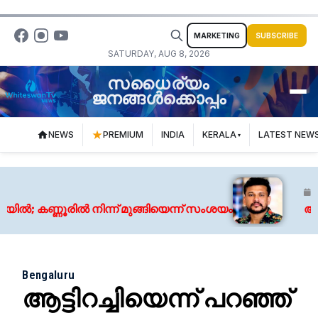
MARKETING
SUBSCRIBE
SATURDAY, AUG 8, 2026
സധൈര്യം
ജനങ്ങൾക്കൊപ്പം
NEWS
PREMIUM
INDIA
KERALA
LATEST NEW
August
കണ്ണൂരിൽ നിന്ന് മുങ്ങിയെന്ന് സംശയം
അർജുൻ
Bengaluru
ആട്ടിറച്ചിയെന്ന് പറഞ്ഞ്