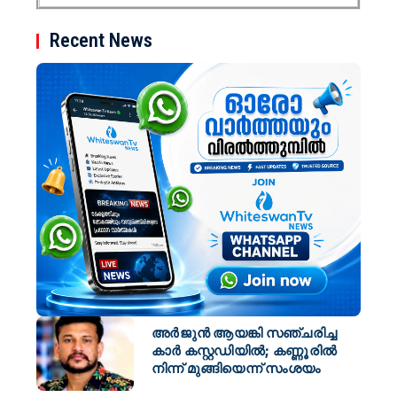
Recent News
അർജുൻ ആയങ്കി സഞ്ചരിച്ച
കാർ കസ്റ്റഡിയിൽ; കണ്ണൂരിൽ
നിന്ന് മുങ്ങിയെന്ന് സംശയം