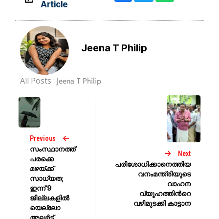
Article
Jeena T Philip
All Posts :
Jeena T Philip
Previous
സംസ്ഥാനത്ത്
Next
പരക്കെ
പരിശോധിക്കാനെത്തിയ
മഴയ്ക്ക്
വനംമന്ത്രിയുടെ
സാധ്യത;
വാഹന
ഇന്ന് 9
വ്യൂഹത്തിന്‍റെ
ജില്ലകളിൽ
വഴിമുടക്കി കാട്ടാന
യെല്ലോ
അലർട്ട്