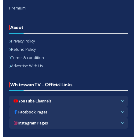
Premium
About
Privacy Policy
Refund Policy
Terms & condition
Advertise With Us
Whiteswan TV – Official Links
YouTube Channels
Whiteswan TV News
Facebook Pages
Whiteswan Exclusive
Whiteswan TV News
Instagram Pages
Whiteswan Kerala
Whiteswan Kerala
Whiteswan Inside
Whiteswan TV News
Whiteswan TV Hindi