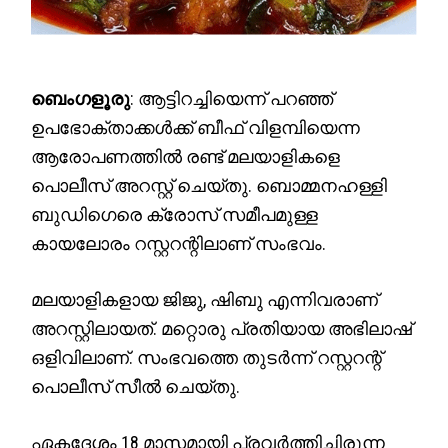
ബെംഗളൂരു
: ആട്ടിറച്ചിയെന്ന് പറഞ്ഞ്
ഉപഭോക്താക്കൾക്ക് ബീഫ് വിളമ്പിയെന്ന
ആരോപണത്തിൽ രണ്ട് മലയാളികളെ
പൊലീസ് അറസ്റ്റ് ചെയ്തു. ബൊമ്മനഹള്ളി
ബുഡിഗെരെ ക്രോസ് സമീപമുള്ള
കായലോരം റസ്റ്ററന്റിലാണ് സംഭവം.
മലയാളികളായ ജിജു, ഷിബു എന്നിവരാണ്
അറസ്റ്റിലായത്. മറ്റൊരു പ്രതിയായ അഭിലാഷ്
ഒളിവിലാണ്. സംഭവത്തെ തുടർന്ന് റസ്റ്ററന്റ്
പൊലീസ് സീൽ ചെയ്തു.
ഏകദേശം 18 മാസമായി പ്രവർത്തിച്ചിരുന്ന