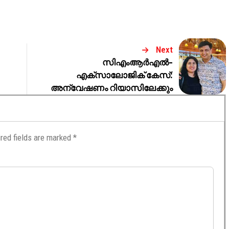
Next
സിഎംആർഎൽ-
എക്സാലോജിക് കേസ്:
അന്വേഷണം റിയാസിലേക്കും
red fields are marked
*