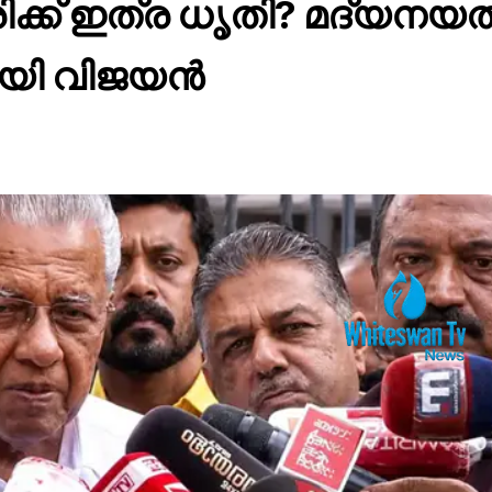
രിക്ക് ഇത്ര ധൃതി? മദ്യന
റായി വിജയൻ