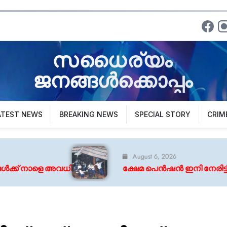
സധൈര്യം
ജനങ്ങൾക്കൊപ്പം
ATEST NEWS
BREAKING NEWS
SPECIAL STORY
CRIM
August 6, 2026
ക്ഷേമ പെൻഷൻ ഇനി നേരിട്ടില്ല ; വിതരണത്തിൽ നി