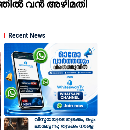
യത്തിൽ വൻ അഴിമതി
Recent News
വിസ്മയയുടെ തുടക്കം, ഒപ്പം
ലാലേട്ടനം; തുടക്കം നാളെ