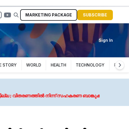
MARKETING
PACKAGE
SUBSCRIBE
Sign In
E STORY
WORLD
HEALTH
TECHNOLOGY
POLITI
August 6, 
ന്ന് സഹകരണ ബാങ്കുകളെ ഒഴിവാക്കി
കോട്ടുവാ