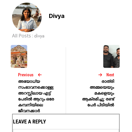
Divya
All Posts :
divya
Previous
Next
അയോധ്യ
രാത്രി
സംഭാവനക്കൊള്ള;
അമ്മയെയും
അറസ്റ്റിലായ എട്ട്
മകളെയും
പേരില്‍ ആറും ഒരേ
ആക്രമിച്ചു; രണ്ട്
കമ്പനിയിലെ
പേർ പിടിയിൽ
ജീവനക്കാർ
LEAVE A REPLY