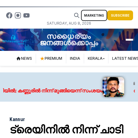
MARKETING
SUBSCRIBE
SATURDAY, AUG 8, 2026
സധൈര്യം
ജനങ്ങൾക്കൊപ്പം
NEWS
PREMIUM
INDIA
KERALA
LATEST NEW
Augus
കണ്ണൂരിൽ നിന്ന് മുങ്ങിയെന്ന് സംശയം
അർജുൻ
Kannur
ട്രെയിനിൽ നിന്ന് ചാടി