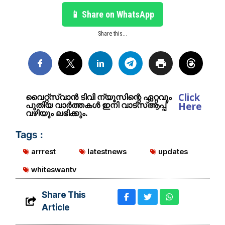
📱 Share on WhatsApp
Share this...
Click
വൈറ്റ്സ്വാൻ ടിവി ന്യൂസിന്റെ ഏറ്റവും
പുതിയ വാർത്തകൾ ഇനി വാട്സ്ആപ്പ്
Here
വഴിയും ലഭിക്കും.
Tags :
arrrest
latestnews
updates
whiteswantv
Share This
Article