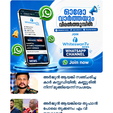
അർജുൻ ആയങ്കി സഞ്ചരിച്ച
കാർ കസ്റ്റഡിയിൽ; കണ്ണൂരിൽ
നിന്ന് മുങ്ങിയെന്ന് സംശയം
അർജുൻ ആയങ്കിയെ തൂഫാൻ
പോലെ തൂക്കണം: എം വി