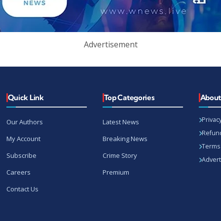
Advertisement
Quick Link
Top Categories
Abou
Privacy
Our Authors
Latest News
Refund
My Account
Breaking News
Terms 
Subscribe
Crime Story
Advert
Careers
Premium
Contact Us