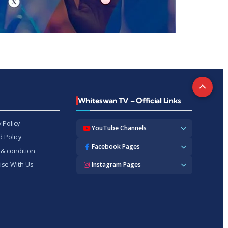
t
Whiteswan TV – Official Links
 Policy
YouTube Channels
 Policy
Whiteswan TV News
Facebook Pages
& condition
Whiteswan Exclusive
Whiteswan TV News
ise With Us
Instagram Pages
Whiteswan Kerala
Whiteswan Kerala
Whiteswan Inside
Whiteswan TV News
Whiteswan TV Hindi
Whiteswan Entertainments
Whiteswan TV Hindi
Whiteswan TV Malayalam
Whiteswan Hindi
Whiteswan Entertainments