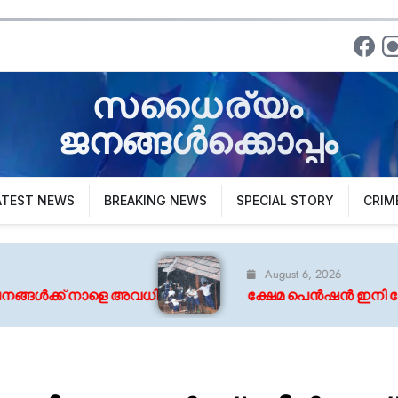
സധൈര്യം
ജനങ്ങൾക്കൊപ്പം
ATEST NEWS
BREAKING NEWS
SPECIAL STORY
CRIM
August 6, 2026
ധി
ക്ഷേമ പെൻഷൻ ഇനി നേരിട്ടില്ല ; വിതരണത്