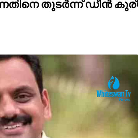
ന്നതിനെ തുടർന്ന് ഡീൻ കു