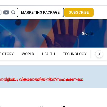
MARKETING
PACKAGE
SUBSCRIBE
Sign In
E STORY
WORLD
HEALTH
TECHNOLOGY
POLITI
Au
തിൽ നിന്ന് സഹകരണ ബാങ്കുകളെ ഒഴിവാക്കി
കോട