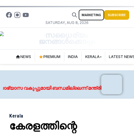
MARKETING
SUBSCRIBE
SATURDAY, AUG 8, 2026
സധൈര്യം
ജനങ്ങൾക്കൊപ്പം
NEWS
PREMIUM
INDIA
KERALA
LATEST NEW
Aug
ാസ വകുപ്പുമായി ബന്ധമില്ലെന്ന് മന്ത്രി
വൈക്ക
Kerala
കേരളത്തിന്റെ