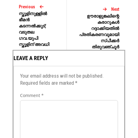
Previous
Next
സ്കൂളിനുള്ളിൽ
ഊരാളുങ്കലിന്റെ
ഭീമൻ
കരാറുകൾ
കടന്നൽക്കൂട്;
റദ്ദാക്കിയതിൽ
വടുതല
പ്രതികരണവുമായി
ഗവ.യുപി
സ്പീക്കർ
സ്കൂളിന് അവധി
തിരുവഞ്ചൂർ
LEAVE A REPLY
Your email address will not be published.
Required fields are marked
*
Comment
*