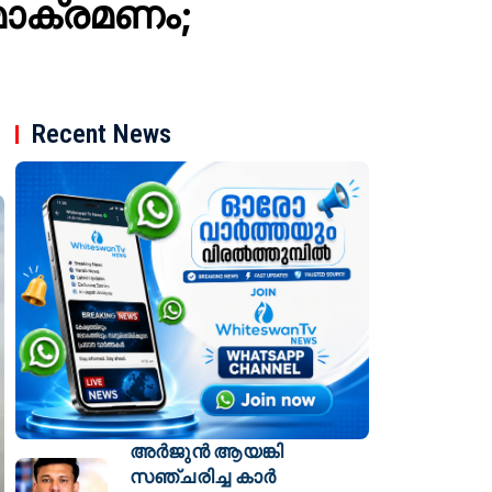
ാക്രമണം;
Recent News
അർജുൻ ആയങ്കി
സഞ്ചരിച്ച കാർ