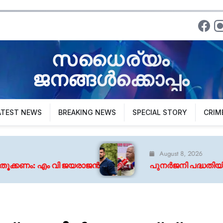
സധൈര്യം
ജനങ്ങൾക്കൊപ്പം
ATEST NEWS
BREAKING NEWS
SPECIAL STORY
CRIM
August 8, 2026
ാജൻ
പുനർജനി പദ്ധതിയിൽ വീട് ലഭിച്ചില്ല; മുഖ്