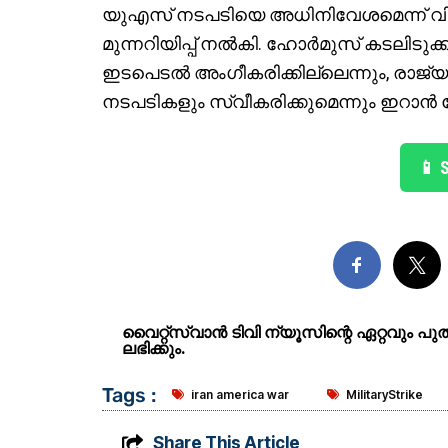
യുഎസ് നടപടിയെ അധിനിവേശമെന്ന് വിശേഷ
മുന്നറിയിപ്പ് നൽകി. ഹോർമുസ് കടലിടുക
ഇടപെടൽ അംഗീകരിക്കില്ലെന്നും, രാജ്യ
നടപടികളും സ്വീകരിക്കുമെന്നും ഇറാൻ ന
📱 
വൈറ്റ്സ്വാൻ ടിവി ന്യൂസിന്റെ ഏറ്റവും പ
ലഭിക്കും.
Tags :
iran america war
MilitaryStrike
Share This Article