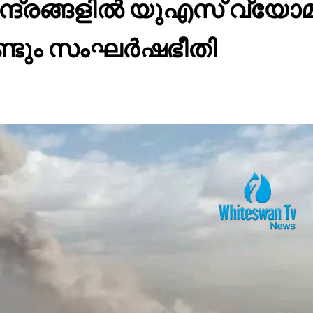
ദ്രങ്ങളിൽ യുഎസ് വ്യോമ
ണ്ടും സംഘർഷഭീതി