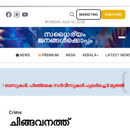
MARKETING
SUBSCRIBE
MONDAY, AUG 10, 2026
സധൈര്യം
ജനങ്ങൾക്കൊപ്പം
NEWS
PREMIUM
INDIA
KERALA
LATEST NEW
ബസുകൾ, പ്രത്യേക സർവീസുകൾ പുലർച്ചെ 2 മുതൽ
Crime
ചിങ്ങവനത്ത്