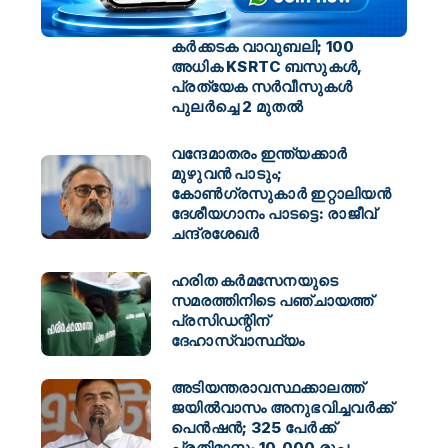
കർക്കടക വാവുബലി; 100
അധിക KSRTC ബസുകൾ,
പ്രത്യേക സർവീസുകൾ
പുലർച്ചെ 2 മുതൽ
വന്ദേമാതരം ഇന്ത്യക്കാർ
മുഴുവൻ പാടും;
കോൺഗ്രസുകാർ ഇറ്റാലിയൻ
ദേശീയഗാനം പാടട്ടെ: രാജീവ്
ചന്ദ്രശേഖർ
ഹരിത കർമസേനയുടെ
സമരത്തിനിടെ പഞ്ചായത്ത്
പ്രസിഡന്റിന്
ദേഹാസ്വാസ്ഥ്യം
അടിയന്തരാവസ്ഥക്കാലത്ത്
ജയിൽവാസം അനുഭവിച്ചവർക്ക്
പെൻഷൻ; 325 പേർക്ക്
പ്രതിമാസം 10,000 രൂപ