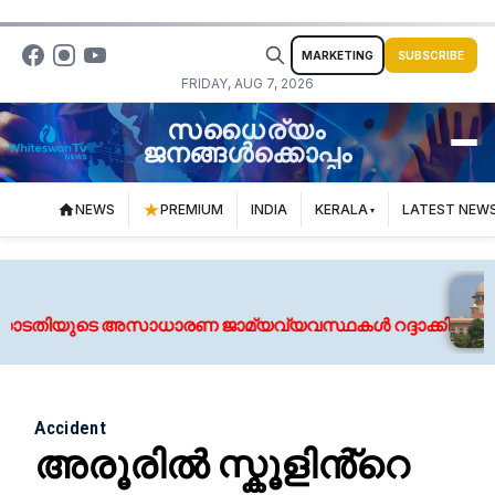
MARKETING
SUBSCRIBE
FRIDAY, AUG 7, 2026
സധൈര്യം
ജനങ്ങൾക്കൊപ്പം
NEWS
PREMIUM
INDIA
KERALA
LATEST NEW
ടതിയുടെ അസാധാരണ ജാമ്യവ്യവസ്ഥകൾ റദ്ദാക്കി
Accident
അരൂരിൽ സ്കൂളിൻ്റെ