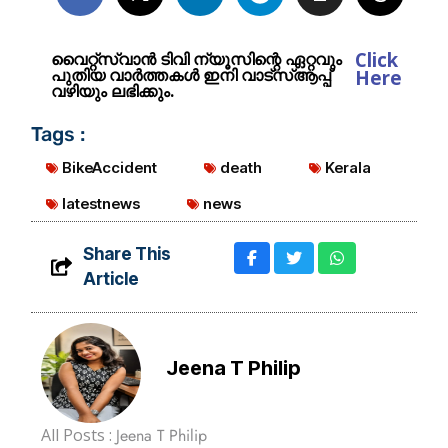
Click
വൈറ്റ്സ്വാൻ ടിവി ന്യൂസിന്റെ ഏറ്റവും
പുതിയ വാർത്തകൾ ഇനി വാട്സ്ആപ്പ്
Here
വഴിയും ലഭിക്കും.
Tags :
BikeAccident
death
Kerala
latestnews
news
Share This
Article
Jeena T Philip
All Posts :
Jeena T Philip