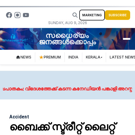
MARKETING
SUBSCRIBE
SUNDAY, AUG 9, 2026
സധൈര്യം
ജനങ്ങൾക്കൊപ്പം
NEWS
PREMIUM
INDIA
KERALA
LATEST NEW
 വിദേശത്തേക്ക് കടന്ന കനേഡിയൻ പങ്കാളി അറസ്റ്റിൽ
Accident
ബൈക്ക് സ്ട്രീറ്റ് ലൈറ്റ്