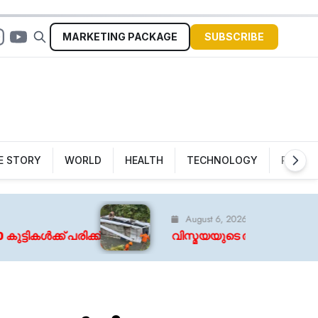
MARKETING
PACKAGE
SUBSCRIBE
Sign In
E STORY
WORLD
HEALTH
TECHNOLOGY
POLITI
August 6, 2026
വിസ്മയയുടെ തുടക്കം, ഒപ്പം ലാലേട്ടനം; തുടക്കം നാള