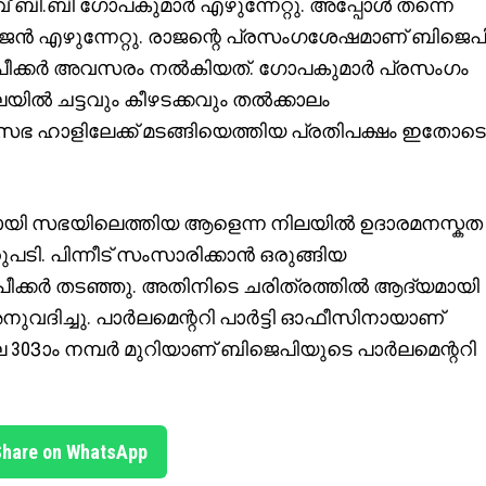
് ബി.ബി ഗോപകുമാർ എഴുന്നേറ്റു. അപ്പോൾ തന്നെ
രാജൻ എഴുന്നേറ്റു. രാജന്റെ പ്രസംഗശേഷമാണ് ബിജെപ
സ്പീക്കർ അവസരം നൽകിയത്. ഗോപകുമാർ പ്രസംഗം
ിൽ ചട്ടവും കീഴടക്കവും തൽക്കാലം
ചു. സഭ ഹാളിലേക്ക് മടങ്ങിയെത്തിയ പ്രതിപക്ഷം ഇതോടെ
യമായി സഭയിലെത്തിയ ആളെന്ന നിലയിൽ ഉദാരമനസ്കത
ുപടി. പിന്നീട് സംസാരിക്കാൻ ഒരുങ്ങിയ
സ്പീക്കർ തടഞ്ഞു. അതിനിടെ ചരിത്രത്തിൽ ആദ്യമായി
ുവദിച്ചു. പാർലമെന്ററി പാർട്ടി ഓഫീസിനായാണ്
ലെ 303ാം നമ്പർ മുറിയാണ് ബിജെപിയുടെ പാർലമെന്ററി
Share on WhatsApp