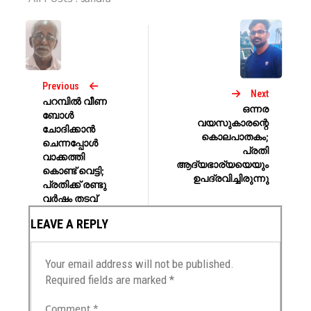
Previous
Next
പറമ്പിൽ വീണ
ഒന്നര
ബോൾ
വയസുകാരന്റെ
ചോദിക്കാൻ
കൊലപാതകം;
ചെന്നപ്പോൾ
പ്രതി
വാക്കത്തി
ആദ്യഭാര്യയെയും
കൊണ്ട് വെട്ടി;
ഉപദ്രവിച്ചിരുന്നു
പ്രതിക്ക് രണ്ടു
വർഷം തടവ്
LEAVE A REPLY
Your email address will not be published.
Required fields are marked
*
Comment
*