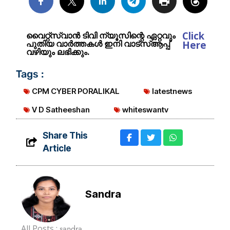
Click
വൈറ്റ്സ്വാൻ ടിവി ന്യൂസിന്റെ ഏറ്റവും
പുതിയ വാർത്തകൾ ഇനി വാട്സ്ആപ്പ്
Here
വഴിയും ലഭിക്കും.
Tags :
CPM CYBER PORALIKAL
latestnews
V D Satheeshan
whiteswantv
Share This
Article
Sandra
All Posts :
sandra