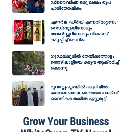
ഡ്രൈവർക്ക് ഒരു ലക്ഷം രൂപ
പാരിതോഷികം
എനർജി ഡ്രിങ്ക് എന്നത് മാറ്റണം;
റെഡ്ബുള്ളിനോടും
മോൺസ്റ്ററിനോടും നിലപാട്
കടുപ്പിച്ച് കേന്ദ്രം
ഗൂഡല്ലൂരിൽ തേയിലത്തോട്ടം
തൊഴിലാളിയെ കടുവ ആക്രമിച്ച്
കൊന്നു
മൂവാറ്റുപുഴയിൽ പള്ളിയിൽ
യാക്കോബായ-ഓർത്തഡോക്സ്
വൈദികർ തമ്മിൽ ഏറ്റുമുട്ടി