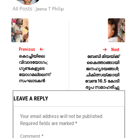
All Posts :
Jeena T Philip
Previous
Next
കൊച്ചിയിലെ
ബേബി മിയയ്ക്ക്
വിവാദയോഗം;
കൈത്താങ്ങായി
ഗുണ്ടകളുടെ
ജനഹൃദയങ്ങൾ;
യോഗമല്ലെന്ന്
ചികിത്സയ്ക്കായി
സംഘാടകന്‍
വേണ്ട 16.5 കോടി
രൂപ സമാഹരിച്ചു
LEAVE A REPLY
Your email address will not be published.
Required fields are marked
*
Comment
*