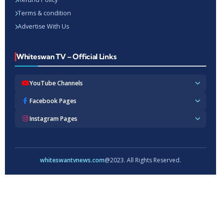
Terms & condition
Advertise With Us
Whiteswan TV – Official Links
YouTube Channels
Whiteswan TV News
Facebook Pages
Whiteswan Exclusive
Whiteswan TV News
Instagram Pages
Whiteswan Kerala
Whiteswan Kerala
Whiteswan Inside
Whiteswan TV News
Whiteswan TV Hindi
Whiteswan Entertainments
Whiteswan TV Hindi
Whiteswan TV Malayalam
Whiteswan Hindi
Whiteswan Entertainments
whiteswantvnews.com
@2023. All Rights Reserved.