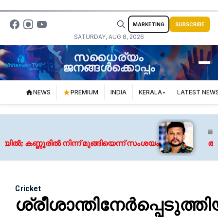
MARKETING
SUBSCRIBE
SATURDAY, AUG 8, 2026
സധൈര്യം
ജനങ്ങൾക്കൊപ്പം
NEWS
PREMIUM
INDIA
KERALA
LATEST NEW
August
കണ്ണൂരിൽ നിന്ന് മുങ്ങിയെന്ന് സംശയം
അർജുൻ 
Cricket
ശ്രീശാന്തിനേര്‍പ്പെടുത്ത