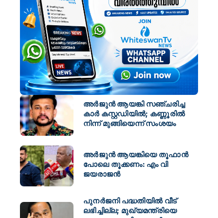
അർജുൻ ആയങ്കി സഞ്ചരിച്ച
കാർ കസ്റ്റഡിയിൽ; കണ്ണൂരിൽ
നിന്ന് മുങ്ങിയെന്ന് സംശയം
അർജുൻ ആയങ്കിയെ തൂഫാൻ
പോലെ തൂക്കണം: എം വി
ജയരാജൻ
പുനർജനി പദ്ധതിയിൽ വീട്
ലഭിച്ചില്ല; മുഖ്യമന്ത്രിയെ