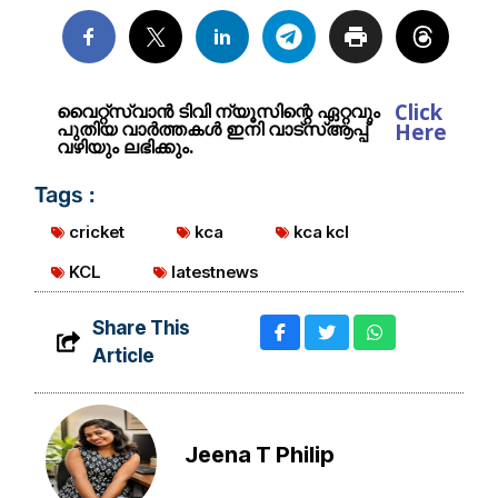
Click
വൈറ്റ്സ്വാൻ ടിവി ന്യൂസിന്റെ ഏറ്റവും
പുതിയ വാർത്തകൾ ഇനി വാട്സ്ആപ്പ്
Here
വഴിയും ലഭിക്കും.
Tags :
cricket
kca
kca kcl
KCL
latestnews
Share This
Article
Jeena T Philip