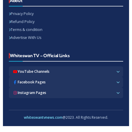
About
Privacy Policy
Refund Policy
Terms & condition
Advertise With Us
Whiteswan TV – Official Links
YouTube Channels
Whiteswan TV News
Facebook Pages
Whiteswan Exclusive
Whiteswan TV News
Instagram Pages
Whiteswan Kerala
Whiteswan Kerala
Whiteswan Inside
Whiteswan TV News
Whiteswan TV Hindi
Whiteswan Entertainments
Whiteswan TV Hindi
Whiteswan TV Malayalam
Whiteswan Hindi
Whiteswan Entertainments
whiteswantvnews.com
@2023. All Rights Reserved.