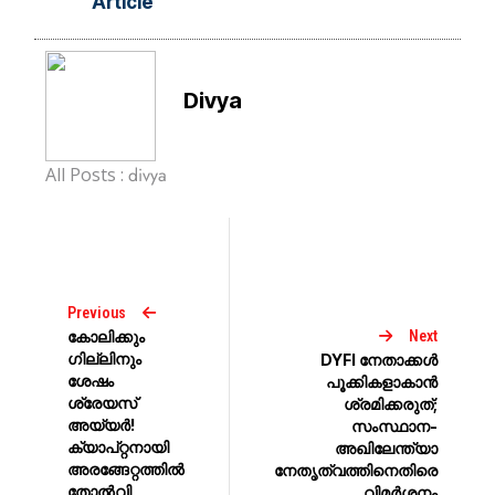
Article
Divya
All Posts :
divya
Previous
കോലിക്കും
Next
ഗില്ലിനും
DYFI നേതാക്കള്‍
ശേഷം
പൂക്കികളാകാന്‍
ശ്രേയസ്
ശ്രമിക്കരുത്;
അയ്യര്‍!
സംസ്ഥാന-
ക്യാപ്റ്റനായി
അഖിലേന്ത്യാ
അരങ്ങേറ്റത്തിൽ
നേതൃത്വത്തിനെതിരെ
തോൽവി
വിമർശനം