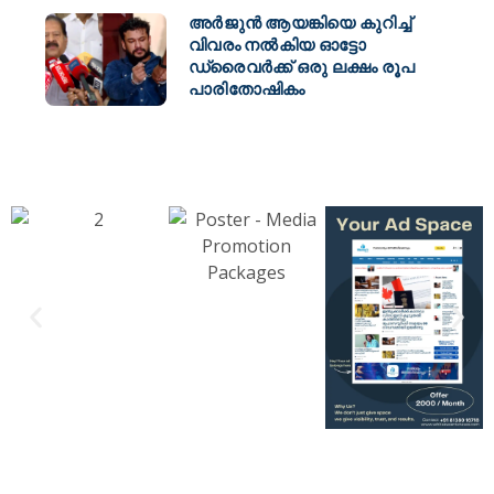
അർജുൻ ആയങ്കിയെ കുറിച്ച്
വിവരം നൽകിയ ഓട്ടോ
ഡ്രൈവർക്ക് ഒരു ലക്ഷം രൂപ
പാരിതോഷികം