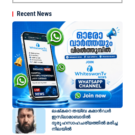
Recent News
ലഷ്‌കറെ തയ്ബ കമാൻഡർ
ഇസ്ലാമാബാദിൽ
ദുരൂഹസാഹചര്യത്തിൽ മരിച്ച
നിലയിൽ