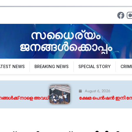
സധൈര്യം
ജനങ്ങൾക്കൊപ്പം
ATEST NEWS
BREAKING NEWS
SPECIAL STORY
CRIM
August 6, 2026
ക്ഷേമ പെൻഷൻ ഇനി നേരിട്ടില്ല ; വിതരണത്തിൽ