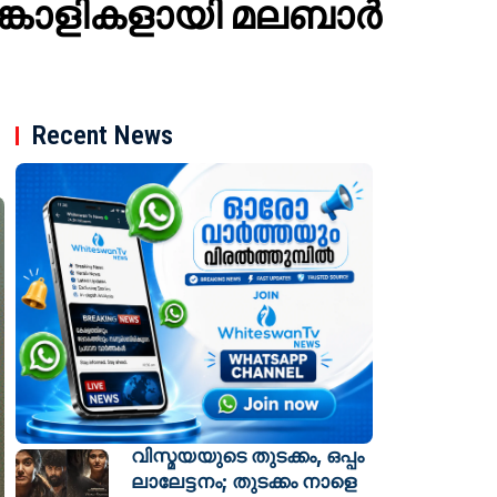
പങ്കാളികളായി മലബാര്‍
Recent News
വിസ്മയയുടെ തുടക്കം, ഒപ്പം
ലാലേട്ടനം; തുടക്കം നാളെ