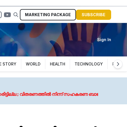
MARKETING
PACKAGE
SUBSCRIBE
Sign In
E STORY
WORLD
HEALTH
TECHNOLOGY
POLITI
Augus
 നിന്ന് സഹകരണ ബാങ്കുകളെ ഒഴിവാക്കി
കോട്ട