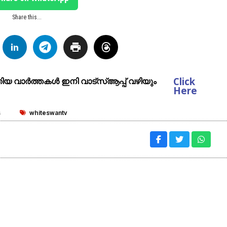
Share this...
Click
ുതിയ വാർത്തകൾ ഇനി വാട്സ്ആപ്പ് വഴിയും
Here
s
whiteswantv