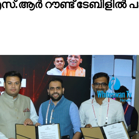
സ്.ആര്‍ റൗണ്ട് ടേബിളില്‍ 