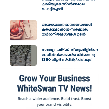
കാരിയുടെ സ്വർണമാല
പൊട്ടിച്ചോടി
അവയവദാന മാനദണ്ഡങ്ങൾ
കർശനമാക്കാൻ സർക്കാർ;
മാർഗനിർദേശങ്ങൾ ഉടൻ
ഹോളോ ബ്രികിസ് യൂണിറ്റിന്‍റെ
മറവിൽ വ്യാജമദ്യ നിർമാണം;
1350 ലിറ്റര്‍ സ്പിരിറ്റ് പിടികൂടി