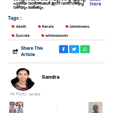
പുതിയ വാർത്തകൾ ഇനി വാട്സ്ആപ്പ്
Here
വഴിയും ലഭിക്കും.
Tags :
death
Kerala
latestnews
Suicide
whiteswantv
Share This
Article
Sandra
All Posts :
sandra