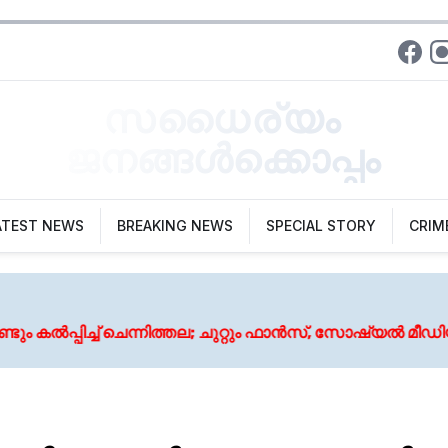
സധൈര്യം
ജനങ്ങൾക്കൊപ്പം
ATEST NEWS
BREAKING NEWS
SPECIAL STORY
CRIM
 ചെന്നിത്തല; ചുറ്റും ഫാൻസ്, സോഷ്യൽ മീഡിയ സ്റ്റാർ, 