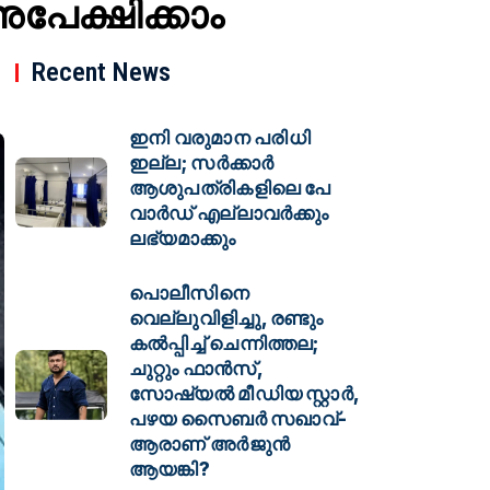
േക്ഷിക്കാം
Recent News
ഇനി വരുമാന പരിധി
ഇല്ല; സര്‍ക്കാര്‍
ആശുപത്രികളിലെ പേ
വാര്‍ഡ് എല്ലാവര്‍ക്കും
ലഭ്യമാക്കും
പൊലീസിനെ
വെല്ലുവിളിച്ചു, രണ്ടും
കൽപ്പിച്ച് ചെന്നിത്തല;
ചുറ്റും ഫാൻസ്,
സോഷ്യൽ മീഡിയ സ്റ്റാർ,
പഴയ സൈബർ സഖാവ്-
ആരാണ് അർജുൻ
ആയങ്കി?