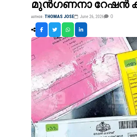
മുൻ​ഗണനാ റേഷൻ ക
0
THOMAS JOSE
June 26, 2026
AUTHOR :