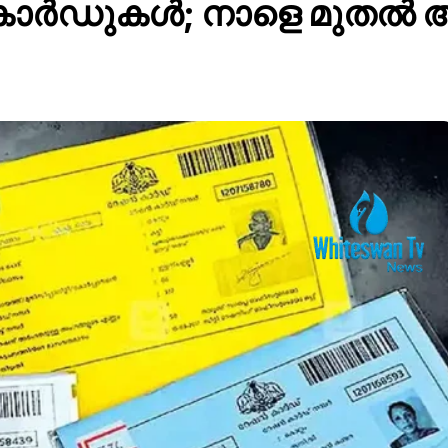
ാർഡുകൾ; നാളെ മുതൽ അപ