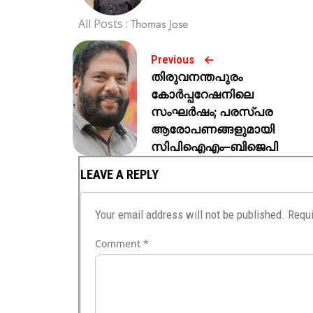
All Posts :
Thomas Jose
Previous
തിരുവനന്തപുരം
കോര്‍പ്പറേഷനിലെ
സംഘര്‍ഷം; പരസ്പര
ആരോപണങ്ങളുമായി
സിപിഐഎം–ബിജെപി
LEAVE A REPLY
Your email address will not be published.
Requi
Comment
*