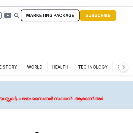
MARKETING
PACKAGE
SUBSCRIBE
Sign In
E STORY
WORLD
HEALTH
TECHNOLOGY
POLITI
Au
പഴയ സൈബർ സഖാവ്- ആരാണ് അർജുൻ ആയങ്കി?
വെള്