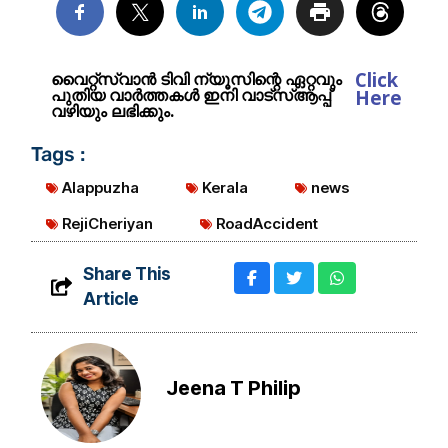
Click
വൈറ്റ്സ്വാൻ ടിവി ന്യൂസിന്റെ ഏറ്റവും
പുതിയ വാർത്തകൾ ഇനി വാട്സ്ആപ്പ്
Here
വഴിയും ലഭിക്കും.
Tags :
Alappuzha
Kerala
news
RejiCheriyan
RoadAccident
Share This
Article
Jeena T Philip