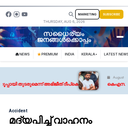
MARKETING
SUBSCRIBE
THURSDAY, AUG 6, 2026
സധൈര്യം
ജനങ്ങൾക്കൊപ്പം
NEWS
PREMIUM
INDIA
KERALA
LATEST NEW
August 6, 2026
പായി തുടരുമെന്ന് അഭിജീത് ദീപ്‌കെ
കെഎസ്ആർടിസി
Accident
മദ്യപിച്ച് വാഹനം