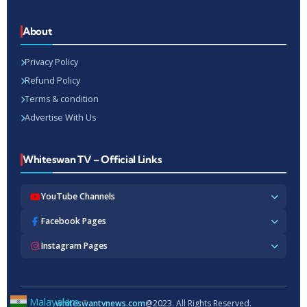
About
Privacy Policy
Refund Policy
Terms & condition
Advertise With Us
Whiteswan TV – Official Links
YouTube Channels
Whiteswan TV News
Facebook Pages
Whiteswan Exclusive
Whiteswan TV News
Instagram Pages
Whiteswan Kerala
Whiteswan Kerala
Whiteswan Inside
Whiteswan TV News
Whiteswan TV Hindi
Whiteswan Entertainments
Whiteswan TV Hindi
Whiteswan TV Malayalam
Whiteswan Hindi
Whiteswan Entertainments
Malayalam
▼
whiteswantvnews.com
@2023. All Rights Reserved.