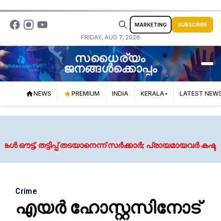
MARKETING
SUBSCRIBE
FRIDAY, AUG 7, 2026
സധൈര്യം
ജനങ്ങൾക്കൊപ്പം
NEWS
PREMIUM
INDIA
KERALA
LATEST NEW
, തട്ടിപ്പ് തടയാനെന്ന് സർക്കാർ; പ്രായമായവർ കഷ്ടപ്പെട
Crime
എയര്‍ ഹോസ്റ്റസിനോട്