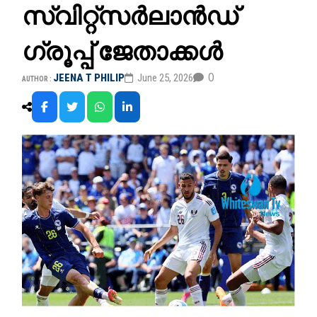
സ്വിറ്റ്സർലാൻഡ്
ഗ്രൂപ്പ് ജേതാക്കൾ
0
JEENA T PHILIP
June 25, 2026
AUTHOR :