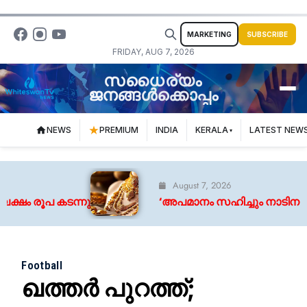
MARKETING
SUBSCRIBE
FRIDAY, AUG 7, 2026
സധൈര്യം
ജനങ്ങൾക്കൊപ്പം
NEWS
PREMIUM
INDIA
KERALA
LATEST NEW
August 7, 2026
 രൂപ കടന്നു
‘അപമാനം സഹിച്ചും നാടിനായി നില
Football
ഖത്തർ പുറത്ത്;