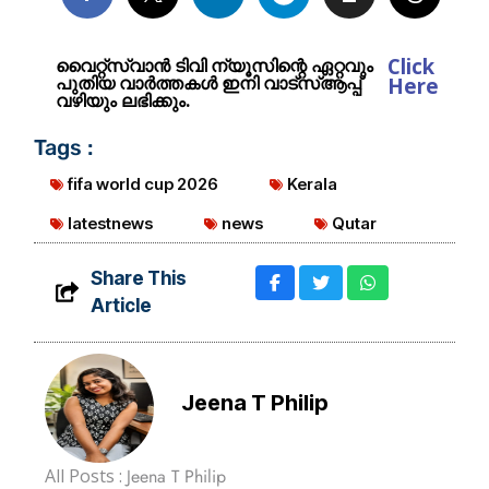
Click
വൈറ്റ്സ്വാൻ ടിവി ന്യൂസിന്റെ ഏറ്റവും
പുതിയ വാർത്തകൾ ഇനി വാട്സ്ആപ്പ്
Here
വഴിയും ലഭിക്കും.
Tags :
fifa world cup 2026
Kerala
latestnews
news
Qutar
Share This
Article
Jeena T Philip
All Posts :
Jeena T Philip