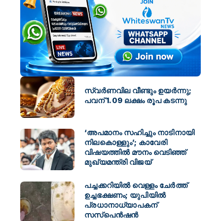
സ്വർണവില വീണ്ടും ഉയർന്നു;
പവന് 1.09 ലക്ഷം രൂപ കടന്നു
‘അപമാനം സഹിച്ചും നാടിനായി
നിലകൊള്ളും’; കാവേരി
വിഷയത്തിൽ മൗനം വെടിഞ്ഞ്
മുഖ്യമന്ത്രി വിജയ്
പച്ചക്കറിയില്‍ വെള്ളം ചേര്‍ത്ത്
ഉച്ചഭക്ഷണം; യുപിയില്‍
പ്രധാനാധ്യാപകന്
സസ്‌പെന്‍ഷന്‍