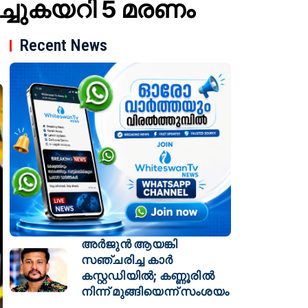
ിച്ചുകയറി 5 മരണം
Recent News
അർജുൻ ആയങ്കി
സഞ്ചരിച്ച കാർ
കസ്റ്റഡിയിൽ; കണ്ണൂരിൽ
നിന്ന് മുങ്ങിയെന്ന് സംശയം