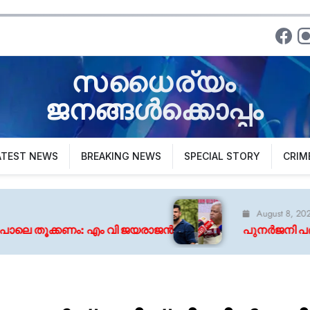
സധൈര്യം
ജനങ്ങൾക്കൊപ്പം
ATEST NEWS
BREAKING NEWS
SPECIAL STORY
CRIM
August 8, 2026
വി ജയരാജൻ
പുനർജനി പദ്ധതിയിൽ വീട് ലഭിച്ചില