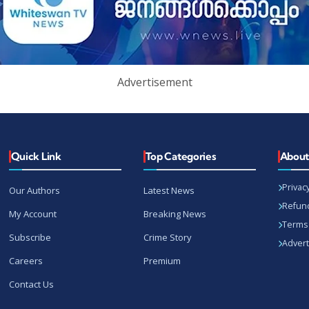
Advertisement
Quick Link
Top Categories
Abou
Privacy
Our Authors
Latest News
Refund
My Account
Breaking News
Terms 
Subscribe
Crime Story
Advert
Careers
Premium
Contact Us