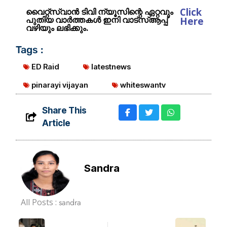
Click
വൈറ്റ്സ്വാൻ ടിവി ന്യൂസിന്റെ ഏറ്റവും
പുതിയ വാർത്തകൾ ഇനി വാട്സ്ആപ്പ്
Here
വഴിയും ലഭിക്കും.
Tags :
ED Raid
latestnews
pinarayi vijayan
whiteswantv
Share This
Article
Sandra
All Posts :
sandra