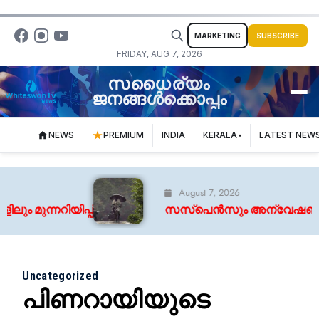
MARKETING
SUBSCRIBE
FRIDAY, AUG 7, 2026
സധൈര്യം
ജനങ്ങൾക്കൊപ്പം
NEWS
PREMIUM
INDIA
KERALA
LATEST NEW
August 7, 2026
ുന്നറിയിപ്പ്
സസ്പെൻസും അന്വേഷണവും നിറച്ച് ‘
Uncategorized
പിണറായിയുടെ