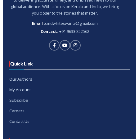
to delivering accurate, timely, and unbiased news to our
global audience. With a focus on Kerala and India, we bring
you closer to the stories that matter.
Email :
cmdwhiteswantv@gmail.com
Contact:
+91 96330 52562
Quick Link
Our Authors
My Account
Subscribe
Careers
Contact Us