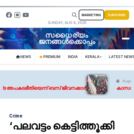
MARKETING
SUBSCRIBE
SUNDAY, AUG 9, 2026
സധൈര്യം
ജനങ്ങൾക്കൊപ്പം
NEWS
PREMIUM
INDIA
KERALA
LATEST NEW
August 9, 202
കടഭീതിയെന്ന് ബസ് ജീവനക്കാര്‍
കാസർകോട് കളക
Crime
‘പലവട്ടം കെട്ടിത്തൂക്കി