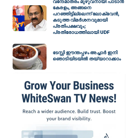
വന്ദേമാതരം മുഴുവനായി പാടാൻ
കേരളം, അങ്ങനെ
പറഞ്ഞിട്ടില്ലെന്ന് ലോക്ഭവൻ,
കടുത്ത വിമർശനവുമായി
പ്രതിപക്ഷവും;
പ്രതിരോധത്തിലായി UDF
ടേസ്റ്റി ഈന്തപ്പഴം അച്ചാർ ഇനി
ഞൊടിയിടയിൽ തയ്യാറാക്കാം