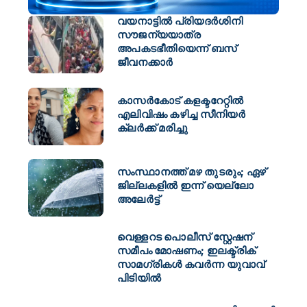
വയനാട്ടിൽ പ്രിയദര്‍ശിനി
സൗജന്യയാത്ര
അപകടഭീതിയെന്ന് ബസ്
ജീവനക്കാര്‍
കാസർകോട് കളക്ടറേറ്റിൽ
എലിവിഷം കഴിച്ച സീനിയർ
ക്ലർക്ക് മരിച്ചു
സംസ്ഥാനത്ത് മഴ തുടരും; ഏഴ്
ജില്ലകളില്‍ ഇന്ന് യെല്ലോ
അലേര്‍ട്ട്
വെള്ളറട പൊലീസ് സ്റ്റേഷന്
സമീപം മോഷണം; ഇലക്ട്രിക്
സാമഗ്രികൾ കവർന്ന യുവാവ്
പിടിയിൽ