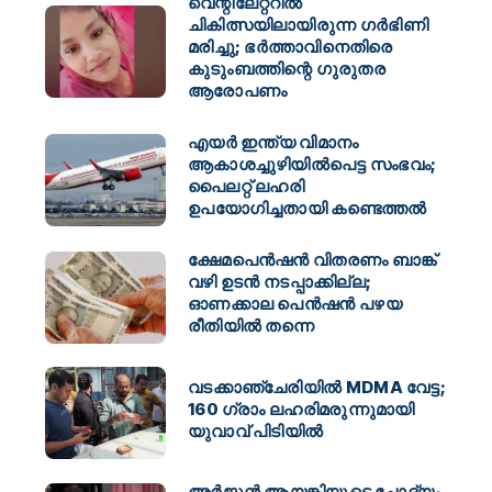
വെന്റിലേറ്ററിൽ
ചികിത്സയിലായിരുന്ന ഗർഭിണി
മരിച്ചു; ഭർത്താവിനെതിരെ
കുടുംബത്തിന്റെ ഗുരുതര
ആരോപണം
എയർ ഇന്ത്യ വിമാനം
ആകാശച്ചുഴിയിൽപെട്ട സംഭവം;
പൈലറ്റ് ലഹരി
ഉപയോഗിച്ചതായി കണ്ടെത്തൽ
ക്ഷേമപെൻഷൻ വിതരണം ബാങ്ക്
വഴി ഉടൻ നടപ്പാക്കില്ല;
ഓണക്കാല പെൻഷൻ പഴയ
രീതിയിൽ തന്നെ
വടക്കാഞ്ചേരിയിൽ MDMA വേട്ട;
160 ഗ്രാം ലഹരിമരുന്നുമായി
യുവാവ് പിടിയിൽ
അർജുൻ ആയങ്കിയുടെ ചോദ്യം