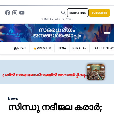
MARKETING
SUBSCRIBE
SUNDAY, AUG 9, 2026
സധൈര്യം
ജനങ്ങൾക്കൊപ്പം
NEWS
PREMIUM
INDIA
KERALA
LATEST NEW
Augu
‍ നാളെ ലോക്സഭയില്‍ അവതരിപ്പിക്കും
വെന്റ
News
സിന്ധു നദീജല കരാർ;