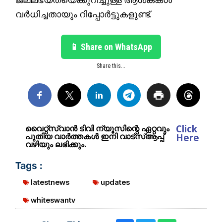
വർധിച്ചതായും റിപ്പോർട്ടുകളുണ്ട്.
📱 Share on WhatsApp
Share this...
Click
വൈറ്റ്സ്വാൻ ടിവി ന്യൂസിന്റെ ഏറ്റവും
പുതിയ വാർത്തകൾ ഇനി വാട്സ്ആപ്പ്
Here
വഴിയും ലഭിക്കും.
Tags :
latestnews
updates
whiteswantv