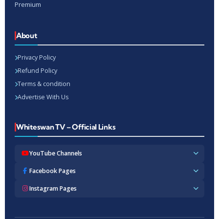
Premium
About
Privacy Policy
Refund Policy
Terms & condition
Advertise With Us
Whiteswan TV – Official Links
YouTube Channels
Whiteswan TV News
Facebook Pages
Whiteswan Exclusive
Whiteswan TV News
Instagram Pages
Whiteswan Kerala
Whiteswan Kerala
Whiteswan Inside
Whiteswan TV News
Whiteswan TV Hindi
Whiteswan Entertainments
Whiteswan TV Hindi