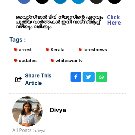
Click
വൈറ്റ്സ്വാൻ ടിവി ന്യൂസിന്റെ ഏറ്റവും
പുതിയ വാർത്തകൾ ഇനി വാട്സ്ആപ്പ്
Here
വഴിയും ലഭിക്കും.
Tags :
arrest
Kerala
latestnews
updates
whiteswantv
Share This
Article
Divya
All Posts :
divya