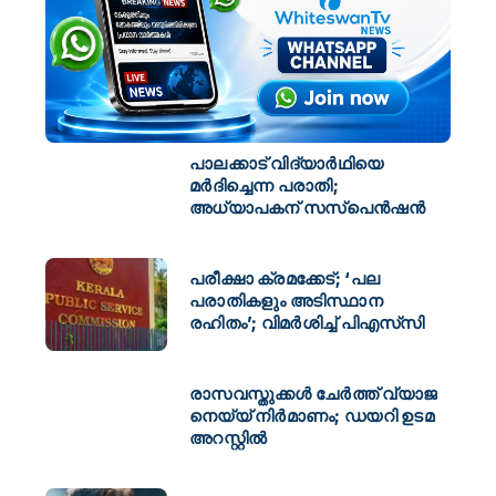
പാലക്കാട് വിദ്യാർഥിയെ
മർദിച്ചെന്ന പരാതി;
അധ്യാപകന് സസ്‌പെൻഷൻ
പരീക്ഷാ ക്രമക്കേട്; ‘പല
പരാതികളും അടിസ്ഥാന
രഹിതം’; വിമര്‍ശിച്ച് പിഎസ്‌സി
രാസവസ്തുക്കൾ ചേർത്ത് വ്യാജ
നെയ്യ് നിർമാണം; ഡയറി ഉടമ
അറസ്റ്റിൽ