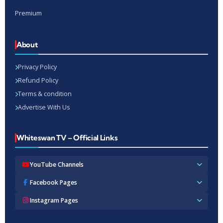
Premium
About
Privacy Policy
Refund Policy
Terms & condition
Advertise With Us
Whiteswan TV – Official Links
YouTube Channels
Whiteswan TV News
Facebook Pages
Whiteswan Exclusive
Whiteswan TV News
Instagram Pages
Whiteswan Kerala
Whiteswan Kerala
Whiteswan Inside
Whiteswan TV News
Whiteswan TV Hindi