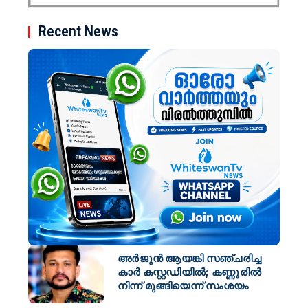
Recent News
അർജുൻ ആയങ്കി സഞ്ചരിച്ച
കാർ കസ്റ്റഡിയിൽ; കണ്ണൂരിൽ
നിന്ന് മുങ്ങിയെന്ന് സംശയം