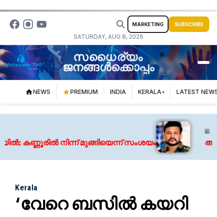
MARKETING
SUBSCRIBE
SATURDAY, AUG 8, 2026
സധൈര്യം
ജനങ്ങൾക്കൊപ്പം
NEWS
PREMIUM
INDIA
KERALA
LATEST NEW
August 
ണ്ണൂരിൽ നിന്ന് മുങ്ങിയെന്ന് സംശയം
അർജുൻ 
Kerala
‘വേറെ ബസിൽ കയറി