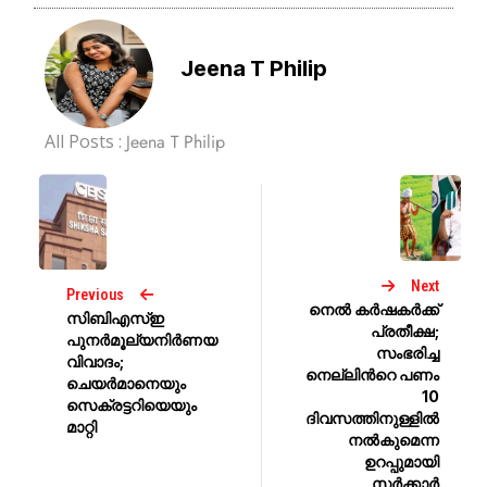
Jeena T Philip
All Posts :
Jeena T Philip
Next
Previous
നെൽ കർഷകർക്ക്
സിബിഎസ്ഇ
പ്രതീക്ഷ;
പുനർമൂല്യനിർണയ
സംഭരിച്ച
വിവാദം;
നെല്ലിൻറെ പണം
ചെയർമാനെയും
10
സെക്രട്ടറിയെയും
ദിവസത്തിനുള്ളിൽ
മാറ്റി
നൽകുമെന്ന
ഉറപ്പുമായി
സർക്കാർ