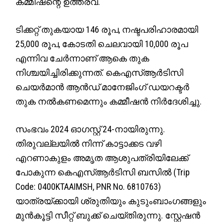
കമ്മീഷന്റെ ഉത്തരവ്.
ടിക്കറ്റ് തുകയായ 146 രൂപ, നഷ്ടപരിഹാരമായി
25,000 രൂപ, കോടതി ചെലവായി 10,000 രൂപ
എന്നിവ ചേർന്നാണ് ആകെ തുക
നിശ്ചയിച്ചിരിക്കുന്നത്. കെഎസ്ആർടിസി
ചെയർമാൻ ആൻഡ് മാനേജിംഗ് ഡയറക്ടർ
തുക നൽകണമെന്നും കമ്മീഷൻ നിർദേശിച്ചു.
സംഭവം 2024 ഓഗസ്റ്റ് 24-നായിരുന്നു.
തിരുവല്ലയിൽ നിന്ന് കാട്ടാക്കട വഴി
എറണാകുളം അമൃത ആശുപത്രിയിലേക്ക്
പോകുന്ന കെഎസ്ആർടിസി ബസിൽ (Trip
Code: 0400KTAAIMSH, PNR No. 6810763)
യാത്രയ്ക്കായി ശ്രുതിയും കുടുംബാംഗങ്ങളും
മുൻകൂട്ടി സീറ്റ് ബുക്ക് ചെയ്തിരുന്നു. സ്റ്റേഷൻ