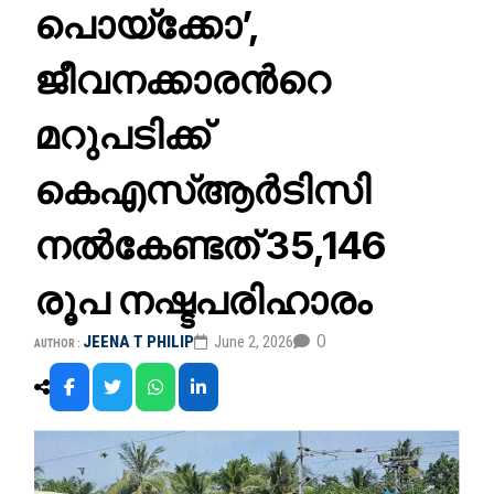
പൊയ്‍ക്കോ’,
ജീവനക്കാരന്‍റെ
മറുപടിക്ക്
കെഎസ്ആർടിസി
നൽകേണ്ടത് 35,146
രൂപ നഷ്ടപരിഹാരം
0
JEENA T PHILIP
June 2, 2026
AUTHOR :