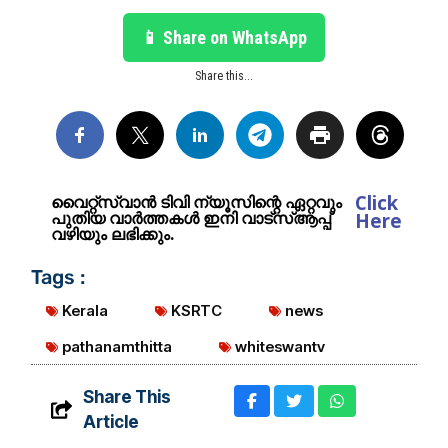
📱 Share on WhatsApp
Share this...
Click
വൈറ്റ്സ്വാൻ ടിവി ന്യൂസിന്റെ ഏറ്റവും
പുതിയ വാർത്തകൾ ഇനി വാട്സ്ആപ്പ്
Here
വഴിയും ലഭിക്കും.
Tags :
Kerala
KSRTC
news
pathanamthitta
whiteswantv
Share This
Article