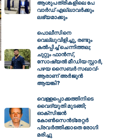
ആശുപത്രികളിലെ പേ
വാര്‍ഡ് എല്ലാവര്‍ക്കും
ലഭ്യമാക്കും
പൊലീസിനെ
വെല്ലുവിളിച്ചു, രണ്ടും
കൽപ്പിച്ച് ചെന്നിത്തല;
ചുറ്റും ഫാൻസ്,
സോഷ്യൽ മീഡിയ സ്റ്റാർ,
പഴയ സൈബർ സഖാവ്-
ആരാണ് അർജുൻ
ആയങ്കി?
വെള്ളപ്പൊക്കത്തിനിടെ
വൈദ്യുതി മുടങ്ങി;
ഓക്സിജൻ
കോൺസെൻട്രേറ്റർ
പ്രവർത്തിക്കാതെ രോഗി
മരിച്ചു