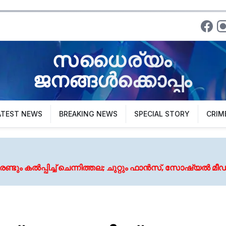
സധൈര്യം
ജനങ്ങൾക്കൊപ്പം
ATEST NEWS
BREAKING NEWS
SPECIAL STORY
CRIM
ചെന്നിത്തല; ചുറ്റും ഫാൻസ്, സോഷ്യൽ മീഡിയ സ്റ്റാർ, പ