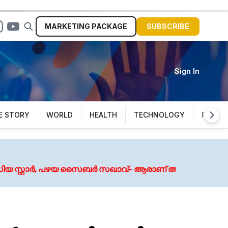
MARKETING
PACKAGE
SUBSCRIBE
Sign In
E STORY
WORLD
HEALTH
TECHNOLOGY
POLITI
Augu
ഴയ സൈബർ സഖാവ്- ആരാണ് അർജുൻ ആയങ്കി?
വെള്ള