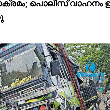
ക്രമം; പൊലീസ് വാഹനം ഉ
ു