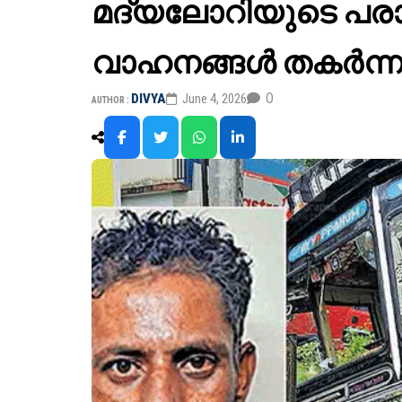
മദ്യലോറിയുടെ പരാ
വാഹനങ്ങൾ തകർന്ന
0
DIVYA
June 4, 2026
AUTHOR :