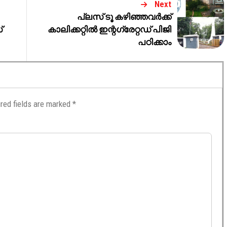
Next
പ്ലസ് ടൂ കഴിഞ്ഞവർക്ക്
്
കാലിക്കറ്റിൽ ഇന്റ​ഗ്രേറ്റഡ് പിജി
പഠിക്കാം
red fields are marked
*