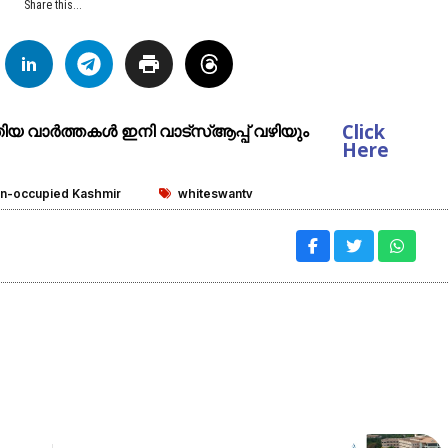
Share this...
Click
ുതിയ വാർത്തകൾ ഇനി വാട്സ്ആപ്പ് വഴിയും
Here
an-occupied Kashmir
whiteswantv