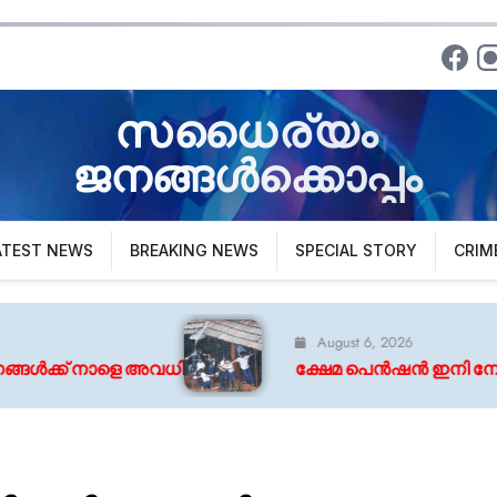
സധൈര്യം
ജനങ്ങൾക്കൊപ്പം
ATEST NEWS
BREAKING NEWS
SPECIAL STORY
CRIM
August 6, 2026
ക്ഷേമ പെൻഷൻ ഇനി നേരിട്ടില്ല ; വിതരണത്തി