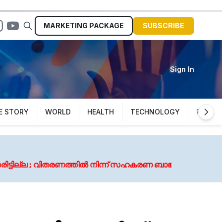
MARKETING
PACKAGE
SUBSCRIBE
Sign In
E STORY
WORLD
HEALTH
TECHNOLOGY
POLITI
Augus
ൽ നിന്ന് സഹകരണ ബാങ്കുകളെ ഒഴിവാക്കി
കോട്ട