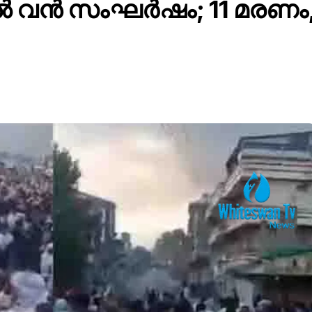
ൽ വൻ സംഘർഷം; 11 മരണം, 