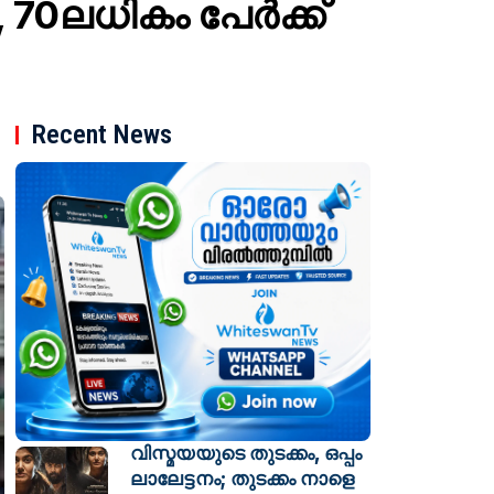
70ലധികം പേർക്ക്
Recent News
വിസ്മയയുടെ തുടക്കം, ഒപ്പം
ലാലേട്ടനം; തുടക്കം നാളെ