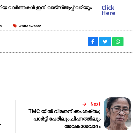
Click
ുതിയ വാർത്തകൾ ഇനി വാട്സ്ആപ്പ് വഴിയും
Here
s
whiteswantv
Next
TMC യിൽ വിമതനീക്കം ശക്തം;
പാർട്ടി പേരിലും ചിഹ്നത്തിലും
അവകാശവാദം