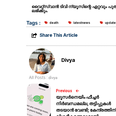
വൈറ്റ്സ്വാൻ ടിവി ന്യൂസിന്റെ ഏറ്റവും പ
ലഭിക്കും.
Tags :
death
latestnews
update
Share This Article
Divya
All Posts :
divya
Previous
യൂസർനെയിം ഫീച്ചർ
നിർബന്ധമല്ല, തട്ടിപ്പുകൾ
തടയാൻ വേണ്ടി; കേന്ദ്രത്തിന്