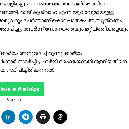
യാളികളുടെ സഹായത്തോടെ ഭർത്താവിനെ
ടെത്തി. രാജ് കുശ്വാഹ എന്ന യുവാവുമായുള്ള
ിൽ ഇരുവരും ചേർന്നാണ് കൊലപാതകം ആസൂത്രണം
്ചു. തുടർന്ന് സോനത്തെയും മറ്റ് പ്രതികളെയും
്യം അനുവദിച്ചിരുന്നു. ജാമ്യം
 സർക്കാർ സമർപ്പിച്ച ഹർജി ഹൈക്കോടതി തള്ളിയതിനെ
മീപിച്ചിരിക്കുന്നത്.
Share on WhatsApp
Share this...