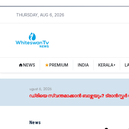
THURSDAY, AUG 6, 2026
NEWS
PREMIUM
INDIA
KERALA
L
026
്വന്തമാക്കാൻ ബാഴ്സയും? ട്രാൻസ്ഫർ യുദ്ധം മുറുകുന്നു
News