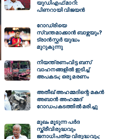
യുഡിഎഫ് മാറി:
പിണറായി വിജയന്‍
റോഡ്രിയെ
സ്വന്തമാക്കാൻ ബാഴ്സയും?
ട്രാൻസ്ഫർ യുദ്ധം
മുറുകുന്നു
നിയന്ത്രണംവിട്ട ബസ്
വാഹനങ്ങളില്‍ ഇടിച്ച്
അപകടം; ഒരു മരണം
അതീഖ് അഹമ്മദിന്റെ മകൻ
അബാൻ അഹമ്മദ്
റോഡപകടത്തിൽ മരിച്ചു
മുഖം മൂടുന്ന പർദ
സ്ത്രീവിരുദ്ധവും
ജനാധിപത്യ വിരുദ്ധവും;