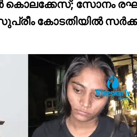
കൊലക്കേസ്; സോനം രഘ
സുപ്രീം കോടതിയിൽ സർക്