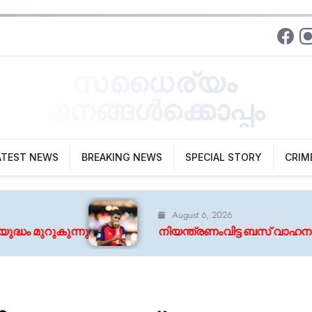
സധൈര്യം
ജനങ്ങൾക്കൊപ്പം
ATEST NEWS
BREAKING NEWS
SPECIAL STORY
CRIM
August 6, 2026
നിയന്ത്രണംവിട്ട ബസ് വാഹനങ്ങളില്‍ ഇടിച്ച് അപകട