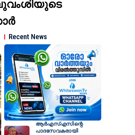
ുവംശിയുടെ
കാർ
Recent News
ആര്‍എസ്എസിന്റെ
പാദസേവകരായി