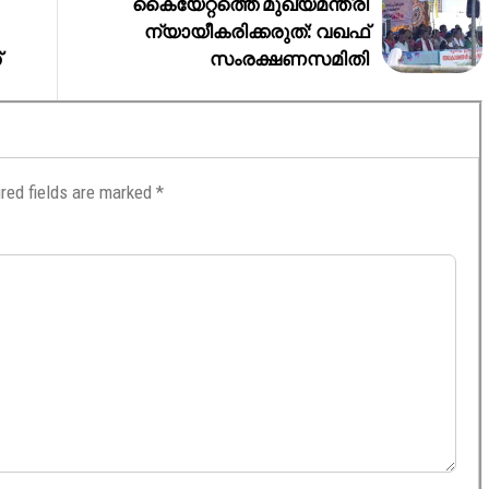
കൈയേറ്റത്തെ മുഖ്യമന്ത്രി
ന്യായീകരിക്കരുത്: വഖഫ്
്
സംരക്ഷണസമിതി
red fields are marked
*