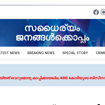
സധൈര്യം
ജനങ്ങൾക്കൊപ്പം
ATEST NEWS
BREAKING NEWS
SPECIAL STORY
CRIM
ിക്കടയല്ല, 400 കോടിയുടെ ബിസിനസ് നടക്കുന്നയിടം, അറി