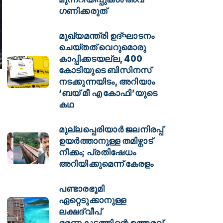
ഗണിക്കരുത്
മുഖ്യമന്ത്രി ഉദ്ഘാടനം
ചെയ്തത് വെറുമൊരു
കാപ്പിക്കടയല്ല, 400
കോടിയുടെ ബിസിനസ്
നടക്കുന്നയിടം, അറിയാം
‘ബയ് മീ എ കോഫി’യുടെ
കഥ
മുല്ലപ്പെരിയാർ ജലനിരപ്പ്
ഉയർത്താനുള്ള തമിഴ്നാട്
നീക്കം; പ്രതിഷേധം
അറിയിക്കുമെന്ന് കേരളം
പണ്ടാരഭൂമി
ഏറ്റെടുക്കാനുള്ള
ലക്ഷദ്വീപ്
ഭരണകൂടത്തിന്റെ ഉത്തരവ്