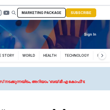
MARKETING
PACKAGE
SUBSCRIBE
Sign In
E STORY
WORLD
HEALTH
TECHNOLOGY
POLITI
August 5, 2026
യാം ‘ബയ് മീ എ കോഫി’യുടെ കഥ
മുല്ലപ്പെരിയാർ 