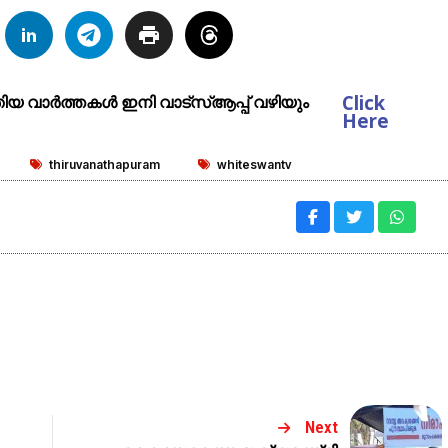
Click
ുതിയ വാർത്തകൾ ഇനി വാട്സ്ആപ്പ് വഴിയും
Here
thiruvanathapuram
whiteswantv
Next