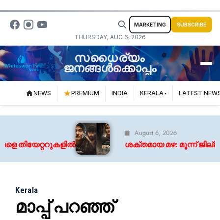
MARKETING
SUBSCRIBE
THURSDAY, AUG 6, 2026
സധൈര്യം
ജനങ്ങൾക്കൊപ്പം
NEWS
PREMIUM
INDIA
KERALA
LATEST NEW
August 6, 2026
തിയേറ്ററുകളിൽ
ശക്തമായ മഴ: മൂന്ന് ജില്ലകളില
Kerala
മാപ്പ് പറഞ്ഞ്