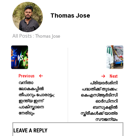
Thomas Jose
All Posts :
Thomas Jose
Previous
Next
വനിതാ
പ്രിയദർശിനി
ലോകകപ്പില്‍
പദ്ധതിക്ക് തുടക്കം:
തീപാറും പോരാട്ടം;
കെഎസ്ആർടിസി
ഇന്ത്യ ഇന്ന്
ഓർഡിനറി
പാകിസ്താനെ
ബസുകളിൽ
നേരിടും
സ്ത്രീകൾക്ക് യാത്ര
സൗജന്യം
LEAVE A REPLY