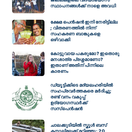
സ്ഥാപനങ്ങള്‍ക്ക് നാളെ അവധി
ക്ഷേമ പെൻഷൻ ഇനി നേരിട്ടില്ല
; വിതരണത്തിൽ നിന്ന്
സഹകരണ ബാങ്കുകളെ
ഒഴിവാക്കി
കോട്ടുവായ പകരുമോ? ഇതൊരു
മനശാത്ര പ്രശ്നമാണോ?
ഇതാണ് അതിന് പിന്നിലെ
കാരണം
ഡ്യൂട്ടിക്കിടെ മദ്യലഹരിയിൽ
സഹപ്രവർത്തകരെ മർദിച്ചു;
രണ്ട് വനം വകുപ്പ്
ഉദ്യോഗസ്ഥർക്ക്
സസ്പെൻഷൻ
ചാലക്കുടിയിൽ സ്കൂൾ ബസ്
കനാലിലേക്ക് മറിഞ്ഞു; 20