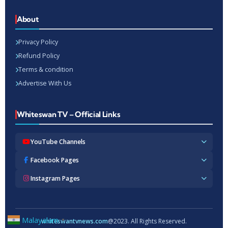
About
Privacy Policy
Refund Policy
Terms & condition
Advertise With Us
Whiteswan TV – Official Links
YouTube Channels
Whiteswan TV News
Facebook Pages
Whiteswan Exclusive
Whiteswan TV News
Instagram Pages
Whiteswan Kerala
Whiteswan Kerala
Whiteswan Inside
Whiteswan TV News
Whiteswan TV Hindi
Whiteswan Entertainments
Whiteswan TV Hindi
Whiteswan TV Malayalam
Whiteswan Hindi
Whiteswan Entertainments
Malayalam
whiteswantvnews.com
@2023. All Rights Reserved.
▼