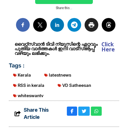
Share this...
Click
വൈറ്റ്സ്വാൻ ടിവി ന്യൂസിന്റെ ഏറ്റവും
പുതിയ വാർത്തകൾ ഇനി വാട്സ്ആപ്പ്
Here
വഴിയും ലഭിക്കും.
Tags :
Kerala
latestnews
RSS in kerala
VD Satheesan
whiteswantv
Share This
Article